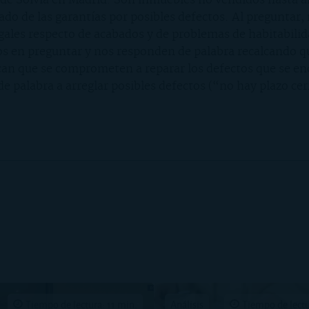
 de Solvia en Madrid. Son inmuebles no vendidos hasta a
do de las garantías por posibles defectos. Al preguntar,
egales respecto de acabados y de problemas de habitabilid
s en preguntar y nos responden de palabra recalcando que
can que se comprometen a reparar los defectos que se e
e palabra a arreglar posibles defectos (“no hay plazo c
Tiempo de lectura: 11 min.
Análisis
Tiempo de lectu