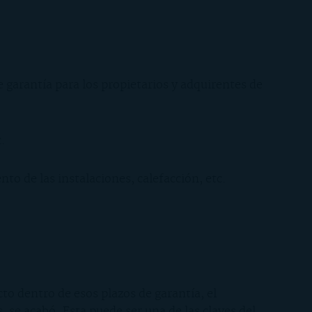
 garantía para los propietarios y adquirentes de
.
to de las instalaciones, calefacción, etc.
to dentro de esos plazos de garantía, el
 se acabó. Esta puede ser una de las claves del