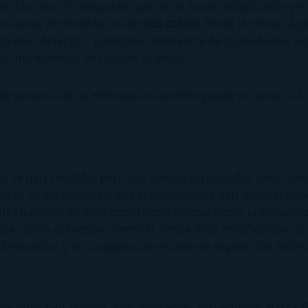
nocidos por el comprador que no la hacen inhabitable pero
reclamar al vendedor es de
seis meses
desde la venta. Aqu
cubra esos defectos. Ejemplos: existencia de humedades, 
 en una vivienda de más de 30 años.
 de garantía de la edificación también puede reclamar a l
nca se han vendido, pero que fueron terminados hace año
so de acreedores o que sencillamente han desaparecido y 
n atractivo, es muy importante aclarar antes la situación
, datos del seguro decenal, fecha de la certificación de 
 al vendedor y su compromiso escrito de reparar los defe