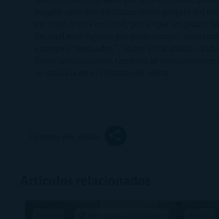
Nos hemos interesado por tres ofertas de pisos
ningún caso nos informan motu proprio del esta
en 2009, y otra en 2008, por lo que los plazos l
decenal está vigente por poco tiempo. Insistimo
entregan “revisados”. Sobre los acabados, indi
Sobre instalaciones, también se comprometen d
se incluiría en el contrato de venta.
Compartir este artículo
Artículos relacionados
Análisis
Tiempo de lectura: 9 min.
Análisis