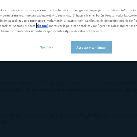
okies propias y de terceros para analizar tus hábitos de navegación, lo que permite obtener informació
 y permite mejorar nuestra página web y tu seguridad. Si haces clic en el botón "Aceptar todas las cookie
 de las cookies y solo entonces se implantarán. Si haces clic en "Configuración de cookies" podrás confi
s cookies. Además, si haces
clic aquí
podrás ver la política de cookies y configurarlas o deshabilitarlas e
banner se mantendrá activo hasta que ejecutes alguna de estas dos opciones.
defectos debe reaccionar con rapidez. Su protección juríd
el tipo de defecto, su gravedad y su causa. Cada caso req
Opciones
Aceptar y continuar
rincipio, el comprador de una casa usada tiene seis mese
mprador de una vivienda nueva o de reciente construcción
 de una comunidad de propietarios o a sus zonas comune
pietarios. Si se ponen de acuerdo es el mejor modo de ah
ño y elegir una estrategia que va a depender de las opcion
mar.