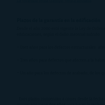
La vivienda tenía trampa: venta anulada
.
Plazos de la garantía en la edificación
Desde el año 2000 está vigente la Ley de Ordenac
edificaciones, según el daño material sufrido:
– Diez años para los defectos estructurales: afe
– Tres años para defectos que afecten a la habit
– Un año para los defectos de acabado, de los q
· Esos plazos comienzan a correr desde la fecha 
propietario tiene
dos años
para hacer la reclama