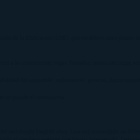
ión de la Edificación (LOE), que establece unos plazos de
ctan a la cimentación, vigas, forjados, muros de carga, etc
abilidad del inmueble: aislamiento, goteras, funcionamien
ue responde el constructor.
del certificado final de obra. Una vez constatado un defec
ción al agente o agentes que hayan intervenido. Después,