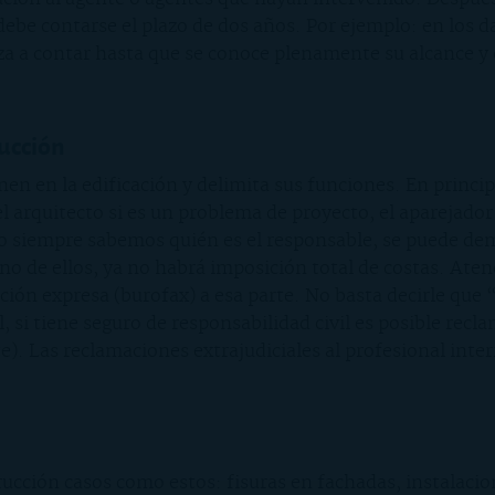
ebe contarse el plazo de dos años. Por ejemplo: en los 
nza a contar hasta que se conoce plenamente su alcance y 
rucción
en en la edificación y delimita sus funciones. En princip
 arquitecto si es un problema de proyecto, el aparejador 
 no siempre sabemos quién es el responsable, se puede de
guno de ellos, ya no habrá imposición total de costas. Aten
ción expresa (burofax) a esa parte. No basta decirle que 
, si tiene seguro de responsabilidad civil es posible recl
te). Las reclamaciones extrajudiciales al profesional int
rucción casos como estos: fisuras en fachadas, instalac