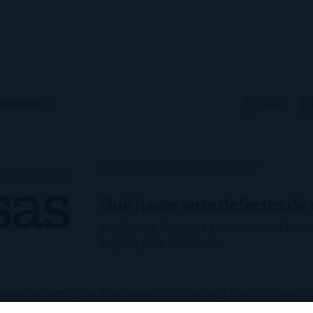
INMUEBLES
Alertas
Publicado el
25 octubre 2017
e lectura: 8 min.
Qué hacer ante defectos de
Si observa defectos en su vivienda nuev
legales para reclamar.
orarse bien y no dejar pasar los plazos. La prueba pericia
clamar por vicios de construcción, incluso en viviendas 