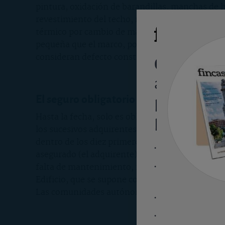
pintura, oxidación de barandillas, manchas de h
revestimiento del techo, mal funcionamiento de
térmico por cambio de material y de espesor en
pequeña que el marco, por lo que entra luz y ai
consideran defecto constructivo porque les falt
El seguro obligatorio en viviendas nuev
Hasta la fecha, solo es obligatorio que el promo
los sucesivos adquirentes del inmueble. Este se
dentro de los diez primeros años de construcció
asegurado (el adquirente), pero puede intentar 
falta de mantenimiento, intervención de un terc
Edificio, que se supone contiene toda la informac
Las comunidades autónomas lo regulan pero no 