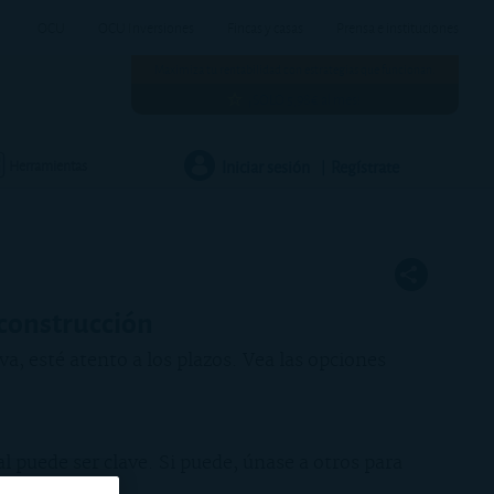
OCU
OCU Inversiones
Fincas y casas
Prensa e instituciones
Maximiza tu rentabilidad con estrategias que funcionan.
¡SOLO 5,98€ al mes!
Iniciar sesión
Regístrate
Herramientas
|
 construcción
a, esté atento a los plazos. Vea las opciones
l puede ser clave. Si puede, únase a otros para
particulares.