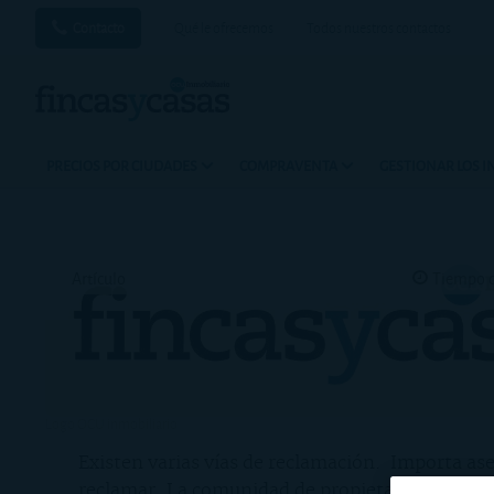
Contacto
Qué le ofrecemos
Todos nuestros contactos
PRECIOS POR CIUDADES
COMPRAVENTA
GESTIONAR LOS 
Artículo
Tiempo d
Logo OCU inmobiliario
Existen varias vías de reclamación. Importa ases
reclamar. La comunidad de propietarios puede re