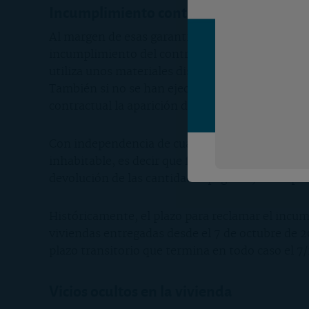
Incumplimiento contractual: 5 años
Al margen de esas garantías específicas para de
incumplimiento del contrato de venta. El promot
utiliza unos materiales distintos de los ofertados
También si no se han ejecutado partidas que sí
contractual la aparición de grietas en el edifici
Con independencia de cuándo se haya construid
inhabitable, es decir que frustre la finalidad p
devolución de las cantidades pagadas, o la repa
Históricamente, el plazo para reclamar el incum
viviendas entregadas desde el 7 de octubre de 2
plazo transitorio que termina en todo caso el 7
Vicios ocultos en la vivienda