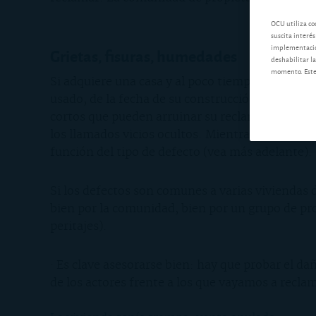
OCU utiliza co
suscita interés
implementación
Grietas, fisuras, humedades
deshabilitar la
momento. Este 
Si adquiere una casa y al poco tiempo aparecen 
usado, de la fecha de su construcción y venta, d
cortos que pueden arruinar su reclamación. En p
los llamados vicios ocultos. Mientras que el co
función del tipo de defecto (vea más adelante).
Si los defectos son comunes a varias viviendas
bien por la comunidad, bien por un grupo de pro
peritajes).
· Es clave asesorarse bien: hay que probar el da
de los actores frente a los que vayamos a recla