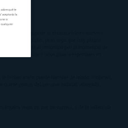
n sobre qué te
s" aceptarás la
gurar o
n cualquier
ica va a depender de si el inmueble es nuevo o
uerirá de un estudio, pero sepa que hay plazos
s para reclamar al vendedor por la existencia de
 está protegido por unos plazos especiales en
s, la reclamación puede hacerse de modo conjunto,
orrarse gastos del proceso judicial (abogado,
es legales vivas en ese momento, y de la solvencia