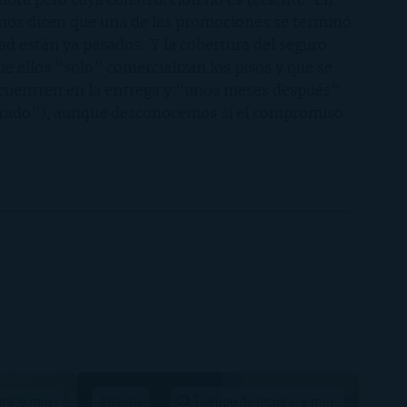
hora pero cuya construcción no es reciente. En
 nos dicen que una de las promociones se terminó
ad están ya pasados. Y la cobertura del seguro
 ellos “solo” comercializan los pisos y que se
ncuentren en la entrega y “unos meses después”.
errado”), aunque desconocemos si el compromiso
ra: 9 min.
Análisis
Tiempo de lectura: 8 min.