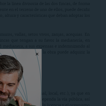
re la línea divisoria de las dos fincas, de forma
mente en el terreno de uno de ellos, puede decidir
o, altura y características que deban adoptar los
uros, vallas, setos vivos, zanjas, acequias. En
incas que tengan a su favor la medianería, en
ed medianera, a sus expensas e indemnizando al
e no ha contribuido a la obra puede adquirir la
etera nacional, regional, local, etc.), ya que en
 organismo de quien dependa la vía pública, así
ntamiento concediera la licencia y el organismo