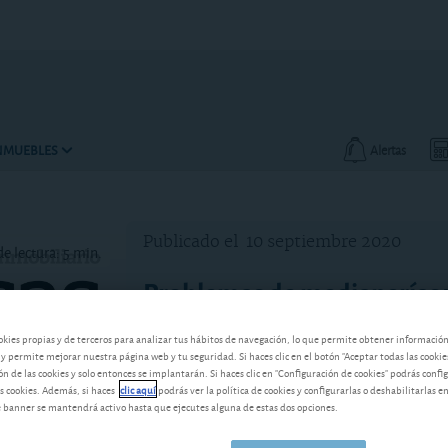
INMUEBLES
Alertas
Publicado el
10 septiembre 2020
e lectura: 5 min.
Problemas de medianerías y 
Retomamos algunas consultas sobre pr
okies propias y de terceros para analizar tus hábitos de navegación, lo que permite obtener informació
a una vía pública. Vea cómo encontrar 
 y permite mejorar nuestra página web y tu seguridad. Si haces clic en el botón "Aceptar todas las cookie
 de las cookies y solo entonces se implantarán. Si haces clic en "Configuración de cookies" podrás confi
s cookies. Además, si haces
clic aquí
podrás ver la política de cookies y configurarlas o deshabilitarlas e
banner se mantendrá activo hasta que ejecutes alguna de estas dos opciones.