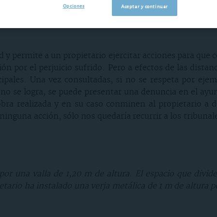
Opciones
Aceptar y continuar
ios han realizado obras de ampliación sin respetar la dis
ad y permite a un propietario ejercitar acciones para que 
ón por el perjuicio sufrido. Pero a efectos de las distan
pales. Una vez consultadas, si no se respeta por ejem
i no se logra, se puede presentar una denuncia en el ayu
obra realizada y en su caso conminen al propietario a 
inguna acción, sólo nos quedaría recurrir a los tribunales
por una valla de 1,20 m de altura. El espacio que divi
etario ha instalado una verja metálica de 1 m de altura p