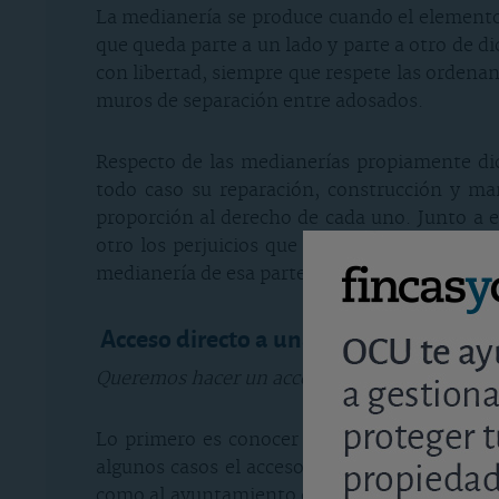
La medianería se produce cuando el elemento di
que queda parte a un lado y parte a otro de di
con libertad, siempre que respete las ordenan
muros de separación entre adosados.
Respecto de las medianerías propiamente dich
todo caso su reparación, construcción y ma
proporción al derecho de cada uno. Junto a 
otro los perjuicios que le ocasionan. Lo nue
medianería de esa parte, pagando proporciona
Acceso directo a una vía pública
Queremos hacer un acceso directo a una vía p
Lo primero es conocer las características de l
algunos casos el acceso no está permitido nu
como al ayuntamiento correspondiente. Se req