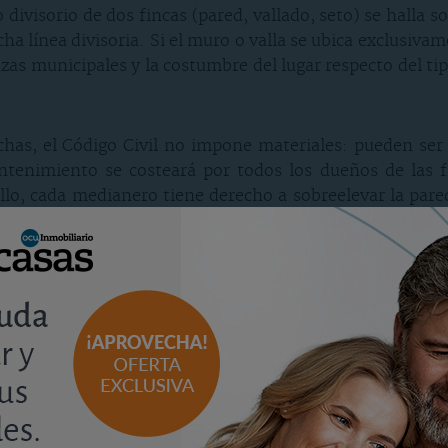
visorio de dos fincas (pared, vallado, seto) se halla sob
cha línea divisoria. Si el muro o valla se ubica exclusiva
zas municipales y la costumbre del lugar respecto del tip
as, el Código Civil no impone materiales: pueden ser m
ntenimiento se costeará por todos los dueños de las f
ello, cada medianero tiene derecho a sobreelevar la par
vo pertenece a quien lo ha hecho, pero la otra parte qu
lmente el importe de la obra.
ública desde una finca rústica. ¿Cómo proceder?
a vía pública a la que se quiere acceder (autopista, carr
nca. En caso de estarlo, deberemos solicitar permiso al
uiere el permiso de ambos, pues pudiera ser que el ayu