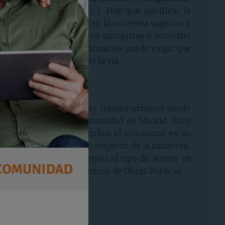
 m, 250 m, 500 m, etc.). Hay que justificar la
stancia de visibilidad en la carretera superior a
os tipos de vía (no solo en autopistas o autovías)
servicio, dado que la normativa puede exigir que
 media diaria de uso de la vía.
eso directo fuera de los tramos urbanos desde
ación similar en la Comunidad de Madrid. Otro
formación que debe incluir el solicitante en su
 parcela con su situación respecto de la carretera.
 el borde del arcén. Según el tipo de acceso se
Puertos, o Ingeniero Técnico de Obras Públicas.
e