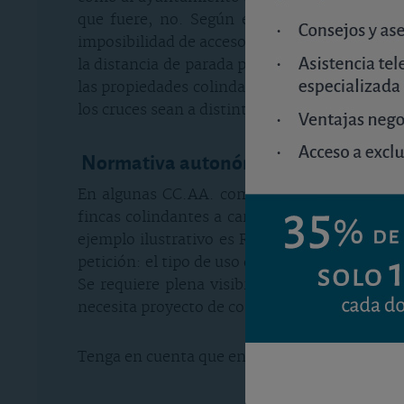
que fuere, no. Según el tipo de vía, existe
imposibilidad de acceso por otro camino o carr
la distancia de parada para el carril y sentid
las propiedades colindantes no pueden tener a
los cruces sean a distinto nivel. En carretas 
Normativa autonómica
En algunas CC.AA. como Andalucía existe un
fincas colindantes a carreteras competenci
ejemplo ilustrativo es Reglamento de carrete
petición: el tipo de uso que dará al acceso y el
Se requiere plena visibilidad en el acceso y
necesita proyecto de construcción del acceso 
Tenga en cuenta que en procedimiento de autor