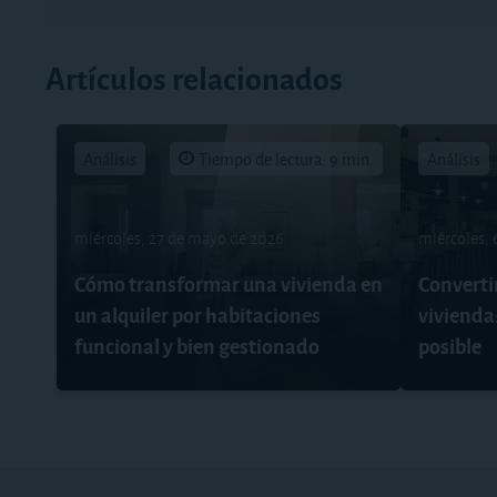
Artículos relacionados
Análisis
Tiempo de lectura: 9 min.
Análisis
miércoles, 27 de mayo de 2026
miércoles, 
Cómo transformar una vivienda en
Convertir
un alquiler por habitaciones
vivienda:
funcional y bien gestionado
posible