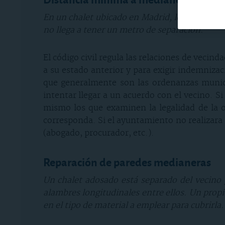
En un chalet ubicado en Madrid, los propietar
no llega a tener un metro de separación.
El código civil regula las relaciones de vecind
a su estado anterior y para exigir indemnizaci
que generalmente son las ordenanzas munici
intentar llegar a un acuerdo con el vecino. S
mismo los que examinen la legalidad de la 
corresponda. Si el ayuntamiento no realizara n
(abogado, procurador, etc.).
Reparación de paredes medianeras
Un chalet adosado está separado del vecino 
alambres longitudinales entre ellos. Un propi
en el tipo de material a emplear para cubrirla.