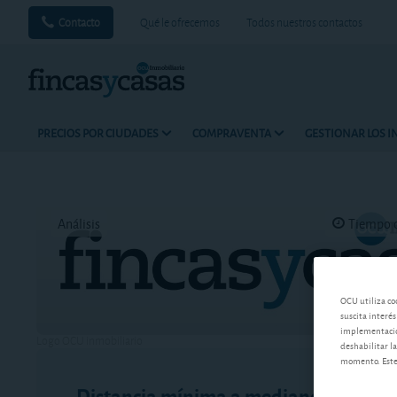
Contacto
Qué le ofrecemos
Todos nuestros contactos
PRECIOS POR CIUDADES
COMPRAVENTA
GESTIONAR LOS 
Análisis
Tiempo d
OCU utiliza co
suscita interés
implementación
Logo OCU inmobiliario
deshabilitar la
momento. Este 
Distancia mínima a medianerías