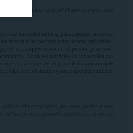
tancia mínima a la valla del chalet contiguo, que
cese una situación injusta, para reponer las cosas
cias remite a las normas urbanísticas aplicables,
plo el retranqueo mínimo, el primer paso será
ntamiento. Serán los servicios de inspección del
demolerla, además de imponerle la sanción que
 civiles, con el tiempo y coste que ello conlleva
de ambos está compuesto por unos postes y tres
or su lado y no se pone de acuerdo con el vecino