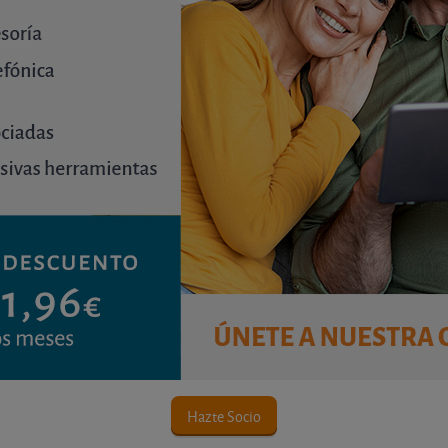
 una distancia mínima entre accesos consecutivos (150
etera de menor intensidad de tráfico, y contar con una di
o de circulación de la margen en la que se sitúa. En algun
ccesos directos a la vía, salvo que se prevea una vía de 
convencionales las condiciones dependerán de la intensidad
 apartado exprofeso en su página web referido al “acc
a de la C.A. de Andalucía”. También encontramos inform
ras de la comunidad de Castilla y León, que recoge la in
 tipo de vehículo que lo utilizará, así como un plano de la
 una distancia de al menos tres metros entre el acceso y
solicitado, suscrito por Ingeniero de Caminos, Canales y 
ización de la obra le pueden requerir la constitución d
Hazte Socio