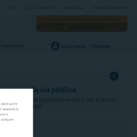
OCU
OCU Inversiones
Fincas y casas
Prensa e instituciones
Maximiza tu rentabilidad con estrategias que funcionan.
¡SOLO 5,98€ al mes!
Iniciar sesión
Regístrate
Herramientas
|
acceso a la vía pública
oblemas con la propiedad vecina o con el acceso
n sobre qué te
la respuesta legal.
s" aceptarás la
gurar o
n cualquier