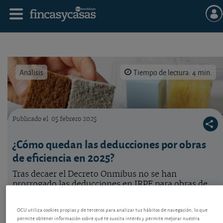
Análisis
Tiempo de lectura: 4 min.
Publicado el
05 febrero 2025
Materiales de aislamiento para viviendas.
¿Cómo quedan las deducciones por obras
de eficiencia en 2025?
Tras decaer el Decreto Onmibus no se han
prorrogado las deducciones en IRPF para obras de
eficiencia energética. Pero hay obras que sí pueden
deducirse todavía. Vea la explicación.
OCU utiliza cookies propias y de terceros para analizar tus hábitos de navegación, lo que
permite obtener información sobre qué te suscita interés y permite mejorar nuestra