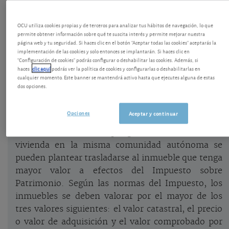
Cambio de vivienda habitual y
OCU utiliza cookies propias y de terceros para analizar tus hábitos de navegación, lo que
reducción del Impuesto de Patrimonio
permite obtener información sobre qué te suscita interés y permite mejorar nuestra
página web y tu seguridad. Si haces clic en el botón "Aceptar todas las cookies" aceptarás la
implementación de las cookies y solo entonces se implantarán. Si haces clic en
Ante la posibilidad de un endurecimiento del
"Configuración de cookies" podrás configurar o deshabilitar las cookies. Además, si
Impuesto de Patrimonio, hemos visto la
opción de
haces
clic aquí
podrás ver la política de cookies y configurarlas o deshabilitarlas en
cualquier momento. Este banner se mantendrá activo hasta que ejecutes alguna de estas
reducir este Impuesto limitando la base imponible
dos opciones.
de su IRPF
.
Opciones
Aceptar y continuar
Otra opción está relacionada con la vivienda
habitual. Quienes dispongan de más de una
vivienda en la misma comunidad autónoma se
pueden plantear trasladarse al inmueble que tenga
mayor valor a efectos del Impuesto sobre
Patrimonio. Según las normas del Impuesto, los
inmuebles se deben valorar por el mayor de los
tres valores siguientes: el valor catastral, el precio
o valor de adquisición y el valor comprobado por