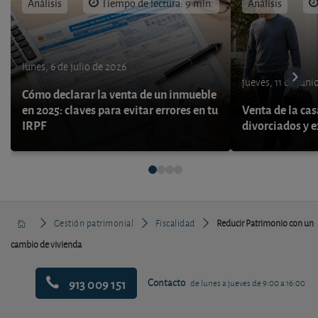
Análisis
Tiempo de lectura: 9 min.
Análisis
lunes, 6 de julio de 2026
jueves, 11 de juni
Cómo declarar la venta de un inmueble
en 2025: claves para evitar errores en tu
Venta de la cas
IRPF
divorciados y 
Gestión patrimonial
Fiscalidad
Reducir Patrimonio con un
cambio de vivienda
913 009 151
Contacto
de lunes a jueves de 9:00 a 16:00