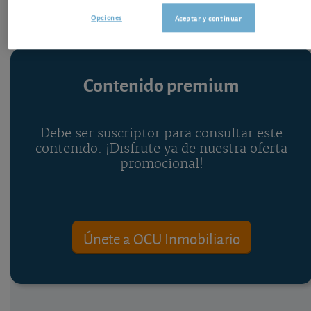
Opciones
Aceptar y continuar
Contenido premium
Debe ser suscriptor para consultar este
contenido. ¡Disfrute ya de nuestra oferta
promocional!
Únete a OCU Inmobiliario