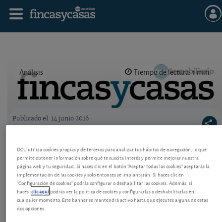
Análisis
Tiempo de lectura: 1 min.
Publicado el
14 junio 2016
Logo OCU inmobiliario
Últimos días para el IRPF: todo sobre los
OCU utiliza cookies propias y de terceros para analizar tus hábitos de navegación, lo que
inmuebles
permite obtener información sobre qué te suscita interés y permite mejorar nuestra
página web y tu seguridad. Si haces clic en el botón "Aceptar todas las cookies" aceptarás la
Cómo declarar por la vivienda habitual, por alquiler,
implementación de las cookies y solo entonces se implantarán. Si haces clic en
por venta de vivienda o por simple tenencia de otros
"Configuración de cookies" podrás configurar o deshabilitar las cookies. Además, si
haces
clic aquí
podrás ver la política de cookies y configurarlas o deshabilitarlas en
inmuebles. Con ejemplos y pantallas del programa
cualquier momento. Este banner se mantendrá activo hasta que ejecutes alguna de estas
Padre.
dos opciones.