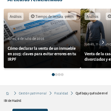
Análisis
Tiempo de lectura: 9 min.
Análisis
lunes, 6 de julio de 2026
jueves, 11 de juni
Cómo declarar la venta de un inmueble
en 2025: claves para evitar errores en tu
Venta de la cas
IRPF
divorciados y 
Gestión patrimonial
Fiscalidad
Qué baja y qué sube en el
IBI de Madrid