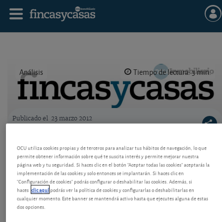
Análisis
Tiempo de lectura: 3 min.
Publicado el
23 marzo 2012
Logo OCU inmobiliario
Tasa de basuras en Madrid: cómo pedir la
OCU utiliza cookies propias y de terceros para analizar tus hábitos de navegación, lo que
reducción del 100%
permite obtener información sobre qué te suscita interés y permite mejorar nuestra
página web y tu seguridad. Si haces clic en el botón "Aceptar todas las cookies" aceptarás la
Algunos ayuntamientos aprueban ayudas para el
implementación de las cookies y solo entonces se implantarán. Si haces clic en
"Configuración de cookies" podrás configurar o deshabilitar las cookies. Además, si
pago de impuestos o tasas locales. En la mayoría de
haces
clic aquí
podrás ver la política de cookies y configurarlas o deshabilitarlas en
los casos, si no se pide no se concede.
cualquier momento. Este banner se mantendrá activo hasta que ejecutes alguna de estas
dos opciones.