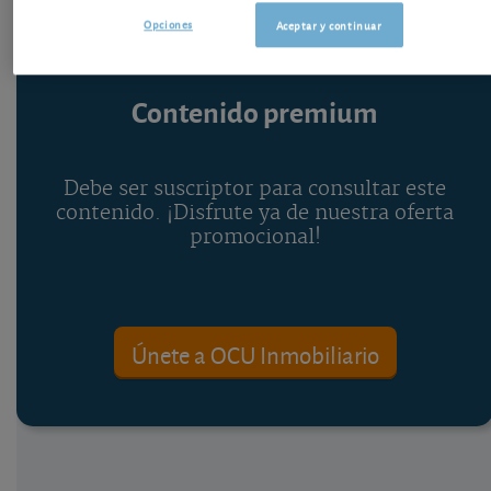
Opciones
Aceptar y continuar
Contenido premium
Debe ser suscriptor para consultar este
contenido. ¡Disfrute ya de nuestra oferta
promocional!
Únete a OCU Inmobiliario