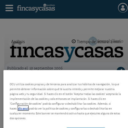
Análisis
Tiempo de lectura: 2 min.
Publicado el
19 septiembre 2006
Logo OCU inmobiliario
Editorial: valoraciones desiguales
OCU utiliza cookies propias y de terceros para analizar tus hábitos de navegación, lo que
permite obtener información sobre qué te suscita interés y permite mejorar nuestra
Hacienda realiza valoraciones de inmuebles muy
página web y tu seguridad. Si haces clic en el botón "Aceptar todas las cookies" aceptarás la
dispares en unas ciudades o en otras. Esto crea
implementación de las cookies y solo entonces se implantarán. Si haces clic en
desigualdades a la hora de tributar.
"Configuración de cookies" podrás configurar o deshabilitar las cookies. Además, si
haces
clic aquí
podrás ver la política de cookies y configurarlas o deshabilitarlas en
cualquier momento. Este banner se mantendrá activo hasta que ejecutes alguna de estas
dos opciones.