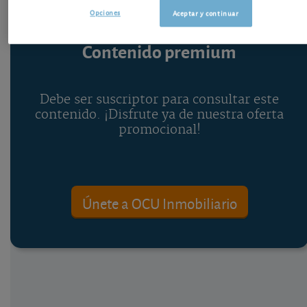
Opciones
Aceptar y continuar
Contenido premium
Debe ser suscriptor para consultar este
contenido. ¡Disfrute ya de nuestra oferta
promocional!
Únete a OCU Inmobiliario