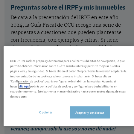
Preguntas sobre el IRPF y mis inmuebles
De cara a la presentación del IRPF en este año
2024, la Guía Fiscal de OCU recoge una serie de
respuestas a cuestiones que pueden plantearse
con frecuencia, con ejemplos y cifras. Si tiene
algunas dudas, puede serle de gran utilidad.
OCU utiliza cookies propias y de terceros para analizar tus hábitos de navegación, lo que
En materia de vivienda también hay que tributar
permite obtener información sobre qué te suscita interés y permite mejorar nuestra
página web y tu seguridad. Si haces clic en el botón "Aceptar todas las cookies" aceptarás la
por determinados inmuebles que poseamos,
implementación de las cookies y solo entonces se implantarán. Si haces clic en
aunque no estén puestos en alquiler ni nos
"Configuración de cookies" podrás configurar o deshabilitar las cookies. Además, si
proporcionen unos ingresos. Es lo que se conoce
haces
clic aquí
podrás ver la política de cookies y configurarlas o deshabilitarlas en
cualquier momento. Este banner se mantendrá activo hasta que ejecutes alguna de estas
como la
renta imputada
. Esta es una de las
dos opciones.
preguntas/respuestas de la
Guía Fiscal
:
Opciones
Aceptar y continuar
¿Es cierto que debo declarar una renta por mi casa de
veraneo, aunque solo la use yo y no me dé nada?