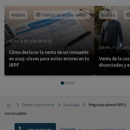
Análisis
Tiempo de lectura: 9 min.
Análisis
lunes, 6 de julio de 2026
jueves, 11 de juni
Cómo declarar la venta de un inmueble
en 2025: claves para evitar errores en tu
Venta de la cas
IRPF
divorciados y 
Gestión patrimonial
Fiscalidad
Preguntas sobre el IRPF y
mis inmuebles
913 009 151
Contacto
de lunes a jueves de 9:00 a 16:00