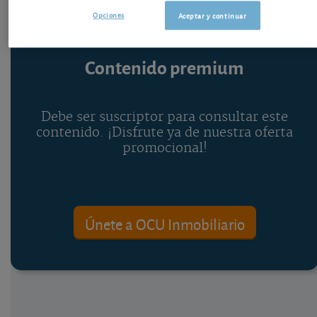
Opciones
Aceptar y continuar
Contenido premium
Debe ser suscriptor para consultar este
contenido. ¡Disfrute ya de nuestra oferta
promocional!
Únete a OCU Inmobiliario