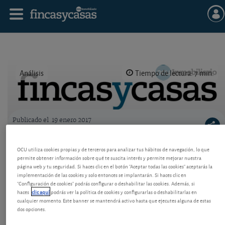
Análisis
Tiempo de lectura: 7 min.
Publicado el
19 enero 2017
Logo OCU inmobiliario
Qué derrama se prepara en la comunidad
OCU utiliza cookies propias y de terceros para analizar tus hábitos de navegación, lo que
permite obtener información sobre qué te suscita interés y permite mejorar nuestra
Antes de adquirir una vivienda tenga en cuenta las
página web y tu seguridad. Si haces clic en el botón "Aceptar todas las cookies" aceptarás la
probabilidades que tiene de que le toque afrontar
implementación de las cookies y solo entonces se implantarán. Si haces clic en
una derrama, en función de la antigüedad del
"Configuración de cookies" podrás configurar o deshabilitar las cookies. Además, si
edificio.
haces
clic aquí
podrás ver la política de cookies y configurarlas o deshabilitarlas en
cualquier momento. Este banner se mantendrá activo hasta que ejecutes alguna de estas
dos opciones.