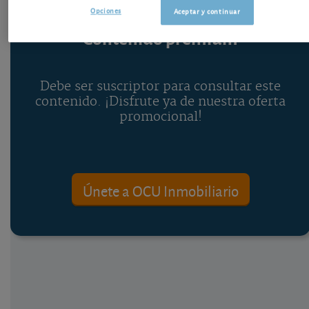
Opciones
Aceptar y continuar
Contenido premium
Debe ser suscriptor para consultar este
contenido. ¡Disfrute ya de nuestra oferta
promocional!
Únete a OCU Inmobiliario