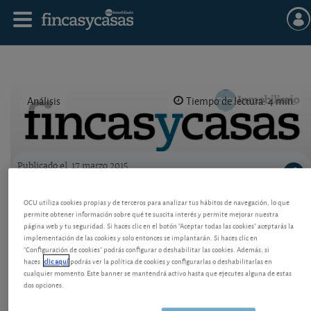
Análisis
Tiempo de lectura: 4 min.
Publicado el
17 marzo 2015
Logo OCU inmobiliario
La obligatoriedad del ascensor, hoy
OCU utiliza cookies propias y de terceros para analizar tus hábitos de navegación, lo que
permite obtener información sobre qué te suscita interés y permite mejorar nuestra
Quién decide si se hace y si el propietario del 5º paga
página web y tu seguridad. Si haces clic en el botón "Aceptar todas las cookies" aceptarás la
más que el del 1º.
implementación de las cookies y solo entonces se implantarán. Si haces clic en
"Configuración de cookies" podrás configurar o deshabilitar las cookies. Además, si
haces
clic aquí
podrás ver la política de cookies y configurarlas o deshabilitarlas en
cualquier momento. Este banner se mantendrá activo hasta que ejecutes alguna de estas
dos opciones.