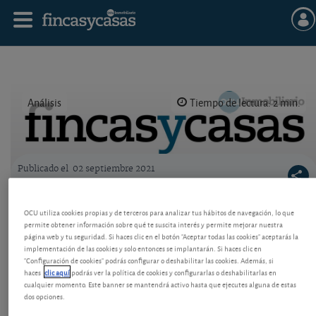
Análisis
Tiempo de lectura: 2 min.
Publicado el
02 septiembre 2021
Logo OCU inmobiliario
Modelo de escrito para no participar en una
OCU utiliza cookies propias y de terceros para analizar tus hábitos de navegación, lo que
mejora de la comunidad
permite obtener información sobre qué te suscita interés y permite mejorar nuestra
página web y tu seguridad. Si haces clic en el botón "Aceptar todas las cookies" aceptarás la
Qué debe hacer si no está de acuerdo con una
implementación de las cookies y solo entonces se implantarán. Si haces clic en
mejora no necesaria en su comunidad, cuyo gasto
"Configuración de cookies" podrás configurar o deshabilitar las cookies. Además, si
haces
clic aquí
podrás ver la política de cookies y configurarlas o deshabilitarlas en
excede de ciertos límites. Vea un modelo de escrito.
cualquier momento. Este banner se mantendrá activo hasta que ejecutes alguna de estas
dos opciones.