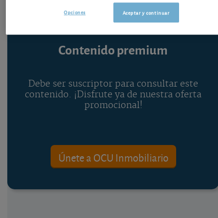
Opciones
Aceptar y continuar
Contenido premium
Debe ser suscriptor para consultar este
contenido. ¡Disfrute ya de nuestra oferta
promocional!
Únete a OCU Inmobiliario