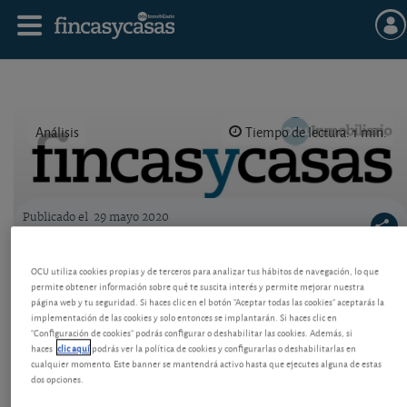
Análisis
Tiempo de lectura: 1 min.
Publicado el
29 mayo 2020
Logo OCU inmobiliario
Ayudas 2020 para salas de calderas en la
OCU utiliza cookies propias y de terceros para analizar tus hábitos de navegación, lo que
Comunidad de Madrid
permite obtener información sobre qué te suscita interés y permite mejorar nuestra
página web y tu seguridad. Si haces clic en el botón "Aceptar todas las cookies" aceptarás la
Incentivos para renovar salas de calderas en 2020
implementación de las cookies y solo entonces se implantarán. Si haces clic en
"Configuración de cookies" podrás configurar o deshabilitar las cookies. Además, si
con calderas eficientes que utilicen gas natural.
haces
clic aquí
podrás ver la política de cookies y configurarlas o deshabilitarlas en
Plazos y modo de tramitar las ayudas.
cualquier momento. Este banner se mantendrá activo hasta que ejecutes alguna de estas
dos opciones.