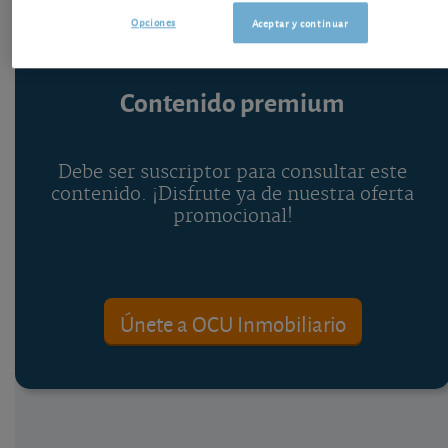
Opciones
Aceptar y continuar
Contenido premium
Debe ser suscriptor para consultar este
contenido. ¡Disfrute ya de nuestra oferta
promocional!
Únete a OCU Inmobiliario