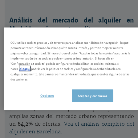
Análisis del mercado del alquiler en
Madrid y su área metropolitana
Los datos de ofertas de alquiler del
5 de mayo de
OCU utiliza cookies propias y de terceros para analizar tus hábitos de navegación, lo que
2026
permiten trazar una radiografía precisa
permite obtener información sobre qué te suscita interés y permite mejorar nuestra
página web y tu seguridad. Si haces clic en el botón "Aceptar todas las cookies" aceptarás la
del
mercado residencial en Madrid
y su entorno.
implementación de las cookies y solo entonces se implantarán. Si haces clic en
En total se contabilizan
3.209 ofertas
"Configuración de cookies" podrás configurar o deshabilitar las cookies. Además, si
haces
clic aquí
podrás ver la política de cookies y configurarlas o deshabilitarlas en
activas
:
2.094
de larga estancia y
1.115
temporales.
cualquier momento. Este banner se mantendrá activo hasta que ejecutes alguna de estas
El alquiler temporal representa así el
34,7 %
del
dos opciones.
total, una proporción relevante pero todavía
claramente minoritaria frente al alquiler
Opciones
Aceptar y continuar
tradicional. Este rasgo diferencia a Madrid de
Barcelona, donde el alquiler temporal ya domina
amplias zonas del mercado urbano representando
un
84,2%
de ofertas.
Vea el análisis completo del
alquiler en Barcelona.