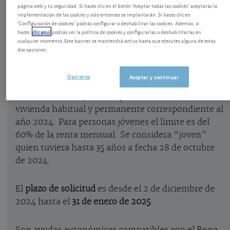
página web y tu seguridad. Si haces clic en el botón "Aceptar todas las cookies" aceptarás la
implementación de las cookies y solo entonces se implantarán. Si haces clic en
Castilla y León ha convocado ayudas de 2024 para
"Configuración de cookies" podrás configurar o deshabilitar las cookies. Además, si
el alquiler de vivienda o habitación destinada a
haces
clic aquí
podrás ver la política de cookies y configurarlas o deshabilitarlas en
cualquier momento. Este banner se mantendrá activo hasta que ejecutes alguna de estas
domicilio habitual y permanente, para sectores de
dos opciones.
población con escasos medios económicos y
cumpliendo condiciones que le comentamos.
Opciones
Aceptar y continuar
Se trata de una ayuda del 50 % de la renta de la
vivienda habitual y permanente correspondiente al
año 2024. Para personas jóvenes el límite es del
60% de la renta mensual. Se considera “joven”
quien tuviera hasta 35 años a fecha 28 de octubre
de 2024.
El
plazo de solicitud
es desde el 2 de diciembre de
2024 hasta el
31 de enero de 2025
.