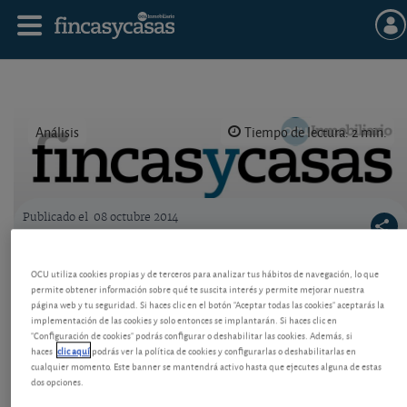
Análisis
Tiempo de lectura: 2 min.
Publicado el
08 octubre 2014
Logo OCU inmobiliario
Alquiler: cómo deducir los meses
OCU utiliza cookies propias y de terceros para analizar tus hábitos de navegación, lo que
impagados
permite obtener información sobre qué te suscita interés y permite mejorar nuestra
página web y tu seguridad. Si haces clic en el botón "Aceptar todas las cookies" aceptarás la
Si alquila inmuebles y le deben alguna mensualidad,
implementación de las cookies y solo entonces se implantarán. Si haces clic en
no se librará de tener que declarar en el IRPF el
"Configuración de cookies" podrás configurar o deshabilitar las cookies. Además, si
haces
clic aquí
podrás ver la política de cookies y configurarlas o deshabilitarlas en
ingreso como recibido, a no ser que actúe del
cualquier momento. Este banner se mantendrá activo hasta que ejecutes alguna de estas
siguiente modo.
dos opciones.