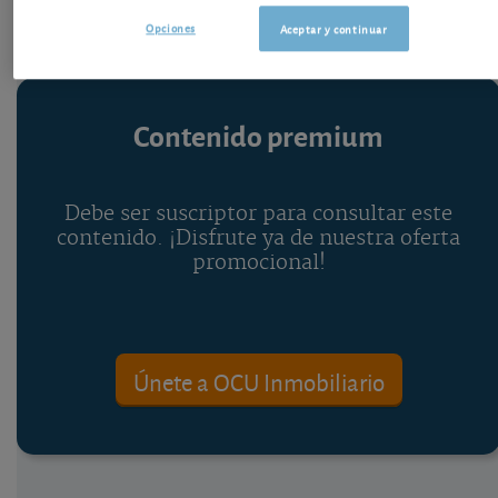
Opciones
Aceptar y continuar
Contenido premium
Debe ser suscriptor para consultar este
contenido. ¡Disfrute ya de nuestra oferta
promocional!
Únete a OCU Inmobiliario