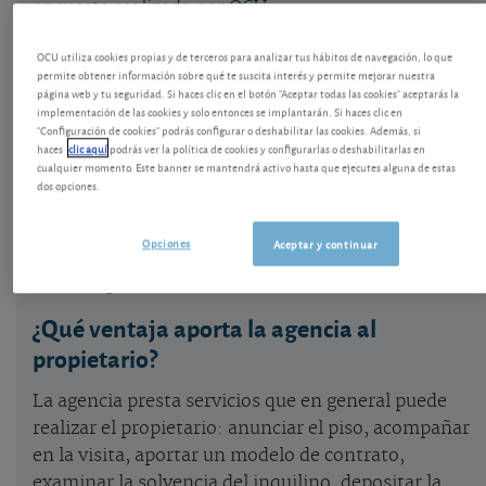
encuesta realizada por OCU
OCU utiliza cookies propias y de terceros para analizar tus hábitos de navegación, lo que
, en España los propietarios arrendadores son
permite obtener información sobre qué te suscita interés y permite mejorar nuestra
personas físicas en el 85,3% de casos; empresas en
página web y tu seguridad. Si haces clic en el botón "Aceptar todas las cookies" aceptarás la
implementación de las cookies y solo entonces se implantarán. Si haces clic en
el 7,2%, y alguna institución pública en 3,2%. En
"Configuración de cookies" podrás configurar o deshabilitar las cookies. Además, si
otros países europeos está mucho más
haces
clic aquí
podrás ver la política de cookies y configurarlas o deshabilitarlas en
cualquier momento. Este banner se mantendrá activo hasta que ejecutes alguna de estas
desarrollado el alquiler social: en Bélgica e Italia
dos opciones.
supone un 20%.
Dos tercios de los propietarios alquilan la casa ellos
Opciones
Aceptar y continuar
mismos. Un 33,7% de arrendadores alquila a través
de una agencia.
¿Qué
ventaja aporta la agencia al
propietario
?
La agencia presta servicios que en general puede
realizar el propietario: anunciar el piso, acompañar
en la visita, aportar un modelo de contrato,
examinar la solvencia del inquilino, depositar la