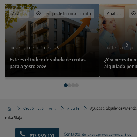
Análisis
Tiempo de lectura: 10 min.
Análisis
jueves, 30 de julio de 2026
martes, 21 de jul
Este es el índice de subida de rentas
¿Y si necesito 
para agosto 2026
alquilada por 
Gestión patrimonial
Alquiler
Ayudas al alquiler de vivienda
en La Rioja
913 009 151
Contacto
de lunes a jueves de 9:00 a 16:00