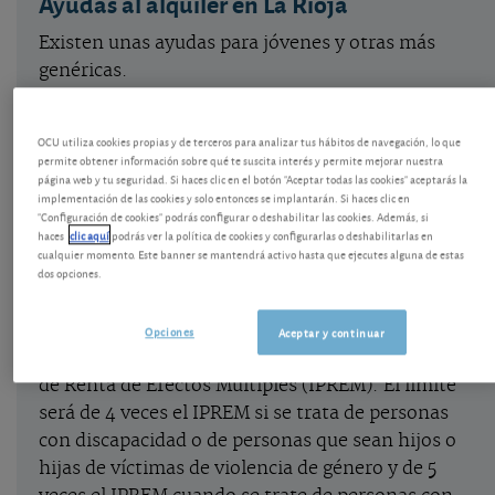
Ayudas al alquiler en La Rioja
Existen unas ayudas para jóvenes y otras más
genéricas.
Para menores de 36 años que vivan en una
OCU utiliza cookies propias y de terceros para analizar tus hábitos de navegación, lo que
vivienda o habitación alquilada o vayan a firmar
permite obtener información sobre qué te suscita interés y permite mejorar nuestra
página web y tu seguridad. Si haces clic en el botón "Aceptar todas las cookies" aceptarás la
un contrato de alquiler para su residencia
implementación de las cookies y solo entonces se implantarán. Si haces clic en
habitual donde se empadronen.
"Configuración de cookies" podrás configurar o deshabilitar las cookies. Además, si
haces
clic aquí
podrás ver la política de cookies y configurarlas o deshabilitarlas en
cualquier momento. Este banner se mantendrá activo hasta que ejecutes alguna de estas
dos opciones.
La suma total de las rentas anuales de las
personas que tengan su domicilio habitual y
permanente en la vivienda arrendada sean
Opciones
Aceptar y continuar
iguales o inferiores a 3 veces el Indicador Público
de Renta de Efectos Múltiples (IPREM). El límite
será de 4 veces el IPREM si se trata de personas
con discapacidad o de personas que sean hijos o
hijas de víctimas de violencia de género y de 5