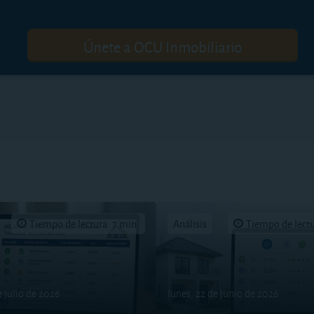
Únete a OCU Inmobiliario
Tiempo de lectura: 7 min.
Análisis
Tiempo de lectu
e julio de 2026
lunes, 22 de junio de 2026