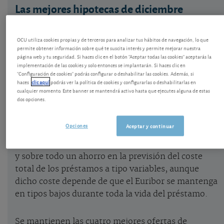
Las mejores hipotecas de diciembre
Una vez más, le mostramos la tabla con las
mejores hipotecas para compra de vivienda, tanto
OCU utiliza cookies propias y de terceros para analizar tus hábitos de navegación, lo que
permite obtener información sobre qué te suscita interés y permite mejorar nuestra
a tipo fijo como a tipo variable.
página web y tu seguridad. Si haces clic en el botón "Aceptar todas las cookies" aceptarás la
implementación de las cookies y solo entonces se implantarán. Si haces clic en
"Configuración de cookies" podrás configurar o deshabilitar las cookies. Además, si
El Euribor bajó en noviembre hasta el 2,506%,
haces
clic aquí
podrás ver la política de cookies y configurarlas o deshabilitarlas en
cualquier momento. Este banner se mantendrá activo hasta que ejecutes alguna de estas
desde el 2,691% de octubre. Ha acelerado su caída:
dos opciones.
un año antes estaba en el 4,022%.
Opciones
Aceptar y continuar
Esto ha provocado algunos cambios en las
condiciones de las mejores hipotecas del mercado
y sobre todo un ahorro en la previsión del coste
total de los préstamos a tipo variables, aunque
dicho coste depende de que el Euribor se mantenga
en tipos bajos durante toda la vida del préstamo.
Se mantienen las cuatro mejores ofertas de