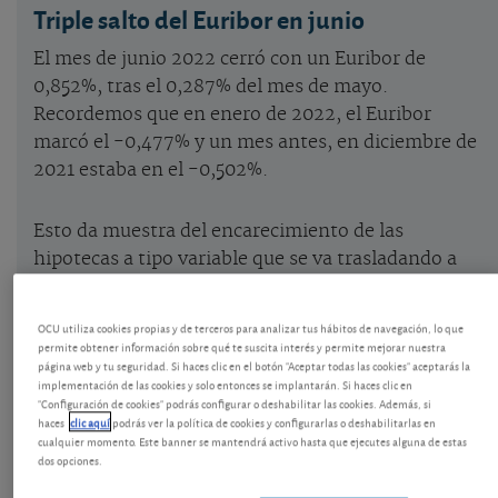
Triple salto del Euribor en junio
El mes de junio 2022 cerró con un Euribor de
0,852%, tras el 0,287% del mes de mayo.
Recordemos que en enero de 2022, el Euribor
marcó el -0,477% y un mes antes, en diciembre de
2021 estaba en el -0,502%.
Esto da muestra del encarecimiento de las
hipotecas a tipo variable que se va trasladando a
las cuotas a medida que llegan las actualizaciones a
cada préstamo. Los primeros que las van a notar
OCU utiliza cookies propias y de terceros para analizar tus hábitos de navegación, lo que
son quienes tienen actualizaciones semestrales.
permite obtener información sobre qué te suscita interés y permite mejorar nuestra
página web y tu seguridad. Si haces clic en el botón "Aceptar todas las cookies" aceptarás la
implementación de las cookies y solo entonces se implantarán. Si haces clic en
Téngalo en cuenta si necesita pedir un préstamo o
"Configuración de cookies" podrás configurar o deshabilitar las cookies. Además, si
haces
clic aquí
podrás ver la política de cookies y configurarlas o deshabilitarlas en
si tiene pensado cambiar las condiciones del
cualquier momento. Este banner se mantendrá activo hasta que ejecutes alguna de estas
suyo.
Como se ve en la tabla de abajo
, los mejores
dos opciones.
a tipo fijo han rebajado su diferencial, pero la