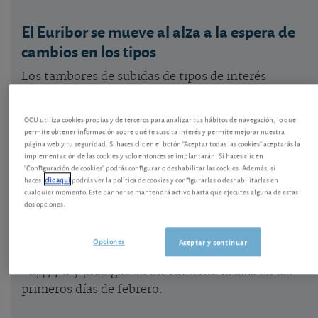
El Euribor se mueve al alza a la espera de
cambios en los tipos
Los tambores de subidas de tipos de interés
oficiales van redoblando ante la constatación de
que la inflación se mantiene en niveles elevados,
OCU utiliza cookies propias y de terceros para analizar tus hábitos de navegación, lo que
con un 6% en enero de 2022 según el indicador
permite obtener información sobre qué te suscita interés y permite mejorar nuestra
página web y tu seguridad. Si haces clic en el botón "Aceptar todas las cookies" aceptarás la
avanzado del INE para España. Consciente de que
implementación de las cookies y solo entonces se implantarán. Si haces clic en
la recuperación económica es más frágil de lo que
"Configuración de cookies" podrás configurar o deshabilitar las cookies. Además, si
haces
clic aquí
podrás ver la política de cookies y configurarlas o deshabilitarlas en
pueden dar a entender algunas cifras macro, el
cualquier momento. Este banner se mantendrá activo hasta que ejecutes alguna de estas
Banco Central Europeo afirma no tener prisa por
dos opciones.
hacer cambios, pero cabe pensar que los hará y
puede que con pocos anuncios previos. Entre tanto
Opciones
Aceptar y continuar
el Euribor subió en el mes de enero hasta el
-0,477% y prosigue su movimiento al alza en los
primeros días de febrero.