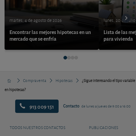
martes, 4 de agosto de 2026
lunes, 20 de juli
Encontrar las mejores hipotecas en un
Lista de las me
mercado que se enfría
para vivienda
Compraventa
Hipotecas
¿Sigue interesando el tipo variable
en hipotecas?
913 009 151
Contacto
de lunes a jueves de 9:00 a 16:00
TODOS NUESTROS CONTACTOS
PUBLICACIONES