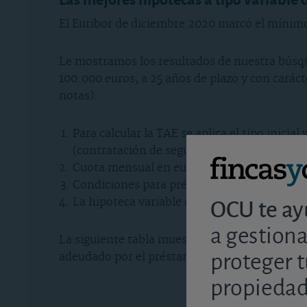
El Euribor de diciembre 2020 marcó el mínim
Le mostramos los resultados de nuestra búsqu
100.000 euros, a 25 años de plazo y con caráct
notas).
Para calcular la TAE se aplica el tipo inici
(contratación de seguros o tarjetas).
Cuota mensual en euros para el primer año
Condiciones para préstamos de hasta 70% d
La hipoteca variable de Open Bank para el 8
La siguiente tabla muestra la lista de mejore
adeudado por el préstamo en sus 25 años de vi