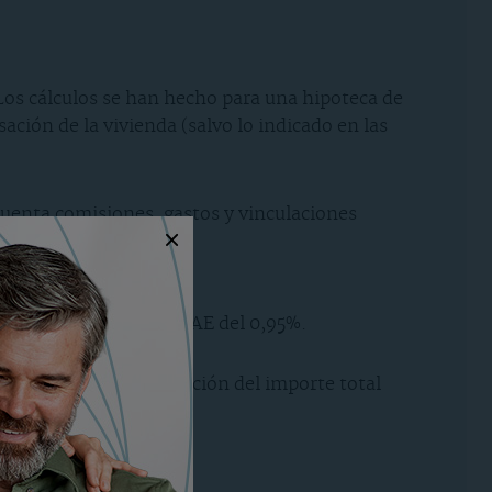
Los cálculos se han hecho para una hipoteca de
ación de la vivienda (salvo lo indicado en las
n cuenta comisiones, gastos y vinculaciones
 +0,99 y presenta una TAE del 0,95%.
ción recoge una estimación del importe total
los valores actuales.