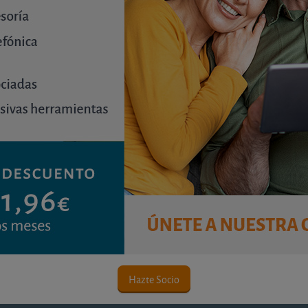
Contenido premium
ara consultar este contenido. ¡Disfrute ya de nues
Únete a OCU Inmobiliario
Hazte Socio