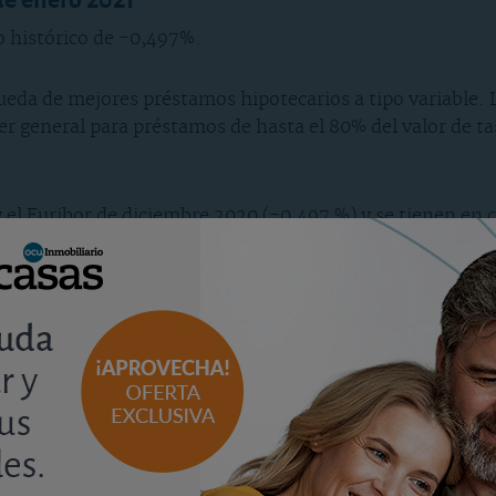
o histórico de -0,497%.
eda de mejores préstamos hipotecarios a tipo variable. 
er general para préstamos de hasta el 80% del valor de tas
al y el Euribor de diciembre 2020 (-0,497 %) y se tienen e
 de un préstamo de 100.000 euros.
el valor de tasación.
0% del valor de tasación tiene un diferencial de Euribor
s hipotecas con sus condiciones. Para una mejor compara
da, suponiendo que el tipo de referencia se mantiene en 