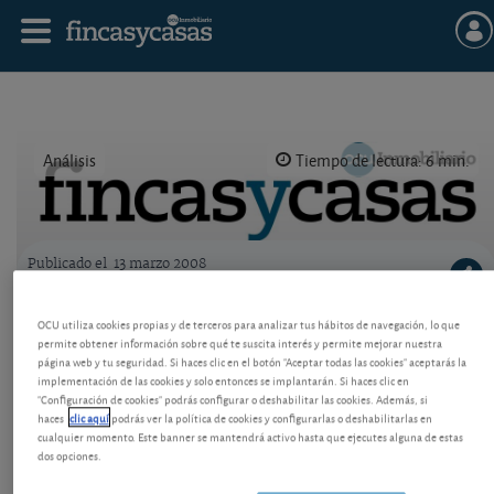
Análisis
Tiempo de lectura: 6 min.
Publicado el
13 marzo 2008
Logo OCU inmobiliario
Tablón inmobiliario e hipotecario
OCU utiliza cookies propias y de terceros para analizar tus hábitos de navegación, lo que
permite obtener información sobre qué te suscita interés y permite mejorar nuestra
Un repaso a los mejores préstamos hipotecarios
página web y tu seguridad. Si haces clic en el botón "Aceptar todas las cookies" aceptarás la
(ING Direct y Bankinter Internet) y a las claves del
implementación de las cookies y solo entonces se implantarán. Si haces clic en
sector.
"Configuración de cookies" podrás configurar o deshabilitar las cookies. Además, si
haces
clic aquí
podrás ver la política de cookies y configurarlas o deshabilitarlas en
cualquier momento. Este banner se mantendrá activo hasta que ejecutes alguna de estas
dos opciones.