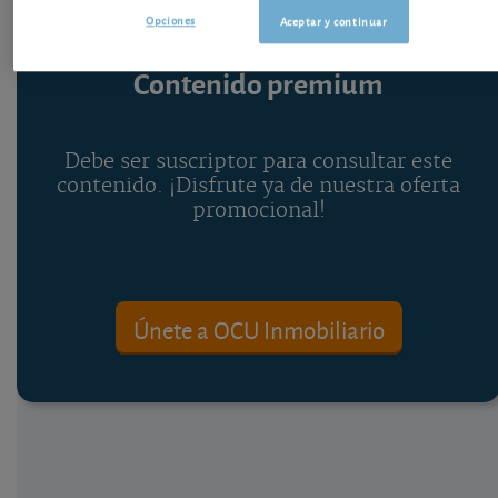
Opciones
Aceptar y continuar
Contenido premium
Debe ser suscriptor para consultar este
contenido. ¡Disfrute ya de nuestra oferta
promocional!
Únete a OCU Inmobiliario