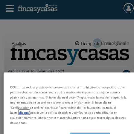
Análisis
Tiempo de lectura: 5 min.
Publicado el
16 noviembre 2007
Logo OCU inmobiliario
Tablón inmobiliario e hipotecario
OCU utiliza cookies propias y de terceros para analizar tus hábitos de navegación, lo que
permite obtener información sobre qué te suscita interés y permite mejorar nuestra
Los mejores préstamos hipotecarios de un vistazo:
página web y tu seguridad. Si haces clic en el botón "Aceptar todas las cookies" aceptarás la
ING a tipo variable y Uno-e a tipo fijo.
implementación de las cookies y solo entonces se implantarán. Si haces clic en
"Configuración de cookies" podrás configurar o deshabilitar las cookies. Además, si
haces
clic aquí
podrás ver la política de cookies y configurarlas o deshabilitarlas en
cualquier momento. Este banner se mantendrá activo hasta que ejecutes alguna de estas
dos opciones.