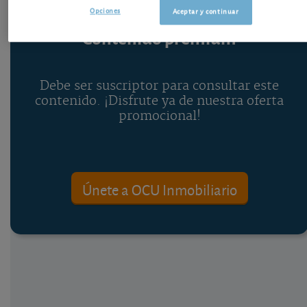
Opciones
Aceptar y continuar
Contenido premium
Debe ser suscriptor para consultar este
contenido. ¡Disfrute ya de nuestra oferta
promocional!
Únete a OCU Inmobiliario