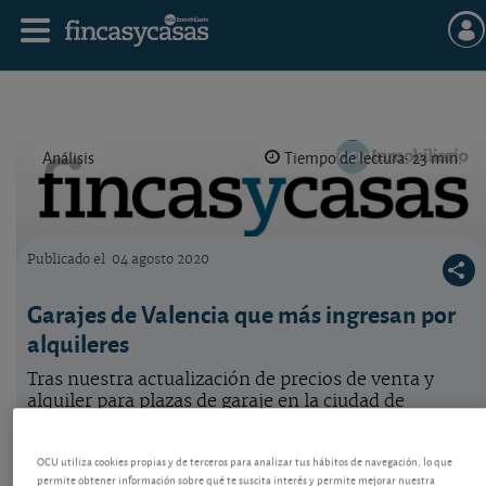
Análisis
Tiempo de lectura: 23 min.
Publicado el
04 agosto 2020
Logo OCU inmobiliario
Garajes de Valencia que más ingresan por
alquileres
Tras nuestra actualización de precios de venta y
alquiler para plazas de garaje en la ciudad de
Valencia, de junio de 2020, le mostramos una lista
de barrios con los precios más elevados para el
OCU utiliza cookies propias y de terceros para analizar tus hábitos de navegación, lo que
alquiler mensual.
permite obtener información sobre qué te suscita interés y permite mejorar nuestra