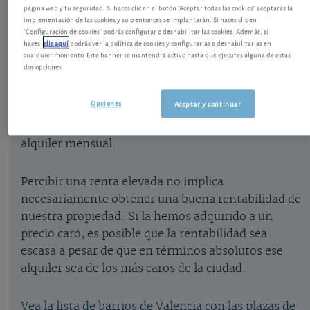
página web y tu seguridad. Si haces clic en el botón "Aceptar todas las cookies" aceptarás la
implementación de las cookies y solo entonces se implantarán. Si haces clic en
Garajes de Valencia que más ingresan por
"Configuración de cookies" podrás configurar o deshabilitar las cookies. Además, si
haces
clic aquí
podrás ver la política de cookies y configurarlas o deshabilitarlas en
alquileres
cualquier momento. Este banner se mantendrá activo hasta que ejecutes alguna de estas
dos opciones.
Tras nuestra actualización de precios de venta y
alquiler para plazas de garaje en la ciudad de
Opciones
Aceptar y continuar
Valencia, de junio de 2020, le mostramos una lista
de barrios con los precios más elevados para el
alquiler mensual.
Percibir una renta elevada no implica
necesariamente obtener una buena rentabilidad de
nuestra propiedad. Si la hemos adquirido a un
precio caro, es posible que la rentabilidad sea
escasa a pesar de que en términos absolutos ese
alquiler sea de los más caros de la ciudad.
Vea la lista de barrios de Valencia con las plazas de