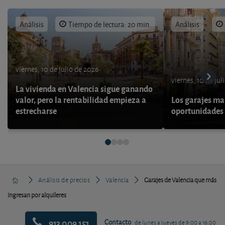
Análisis
Tiempo de lectura: 20 min.
Análisis
viernes, 10 de julio de 2026
viernes, 10 de jul
La vivienda en Valencia sigue ganando
valor, pero la rentabilidad empieza a
Los garajes ma
estrecharse
oportunidades 
Análisis de precios
Valencia
Garajes de Valencia que más
ingresan por alquileres
913 009 151
Contacto
de lunes a jueves de 9:00 a 16:00