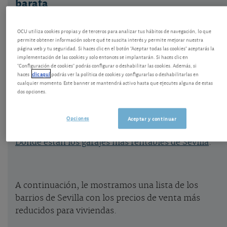
barata
En el mes de marzo de 2021 actualizamos los
OCU utiliza cookies propias y de terceros para analizar tus hábitos de navegación, lo que
precios de compra y alquiler de viviendas para un
permite obtener información sobre qué te suscita interés y permite mejorar nuestra
total de 39 barrios de Sevilla.
página web y tu seguridad. Si haces clic en el botón "Aceptar todas las cookies" aceptarás la
implementación de las cookies y solo entonces se implantarán. Si haces clic en
"Configuración de cookies" podrás configurar o deshabilitar las cookies. Además, si
Vea aquí toda la información de las 39 zonas de
haces
clic aquí
podrás ver la política de cookies y configurarlas o deshabilitarlas en
cualquier momento. Este banner se mantendrá activo hasta que ejecutes alguna de estas
Sevilla
.
dos opciones.
Las viviendas más rentables de Sevilla
.
Opciones
Aceptar y continuar
Dónde están los garajes más rentables de Sevilla
.
A continuación, le mostramos una lista de los
barrios de Sevilla con los precios de venta más
reducidos para viviendas.