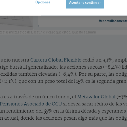
Opciones
ES0162741005
Aceptar y continuar
0,9206 EUR (0,85 %)
03/08/2026 Mixtos Globales Flexibles
Ver detalladament
tegias mixtas globales, según el riesgo que esté dispuesto a asumir
 junio nuestra
Cartera Global Flexible
cedió un 3,1%, ampli
o bursátil generalizado: las acciones suecas (-8,4%) lide
érdidas también elevadas (-6,4%). Por su parte, las obl
 (+2,1%), que con un peso total del 15% es la segunda gran
ia es a través de un único fondo, el
Metavalor Global
(-3%
 Pensiones Asociado de OCU
si desea sacar rédito de las v
 un rendimiento del 55% en la última década y esperamos 
 actual, donde las acciones pesan algo más que las obli