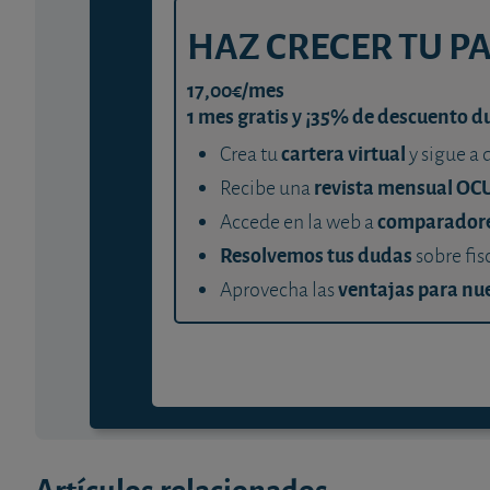
HAZ CRECER TU P
17,00€/mes
1 mes gratis y ¡35% de descuento d
cartera virtual
Crea tu
y sigue a 
revista mensual OC
Recibe una
comparador
Accede en la web a
Resolvemos tus dudas
sobre fis
ventajas para nue
Aprovecha las
Artículos relacionados