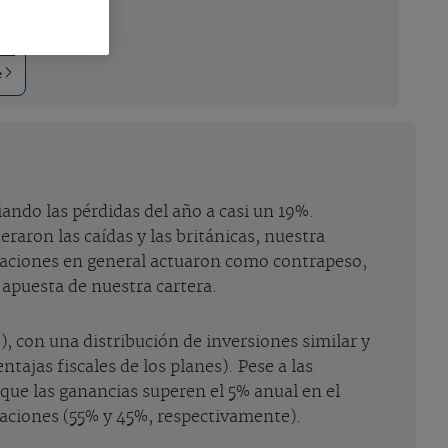
e
ando las pérdidas del año a casi un 19%.
raron las caídas y las británicas, nuestra
igaciones en general actuaron como contrapeso,
 apuesta de nuestra cartera.
), con una distribución de inversiones similar y
entajas fiscales de los planes). Pese a las
que las ganancias superen el 5% anual en el
gaciones (55% y 45%, respectivamente).