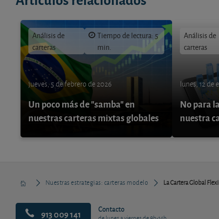
Análisis de
Tiempo de lectura: 5
Análisis de
carteras
min.
carteras
jueves, 5 de febrero de 2026
lunes, 12 de 
Un poco más de "samba" en
No para la
nuestras carteras mixtas globales
nuestra c
Nuestras estrategias: carteras modelo
La Cartera Global Flexib
Contacto
913 009 141
de lunes a viernes de 9h-14h