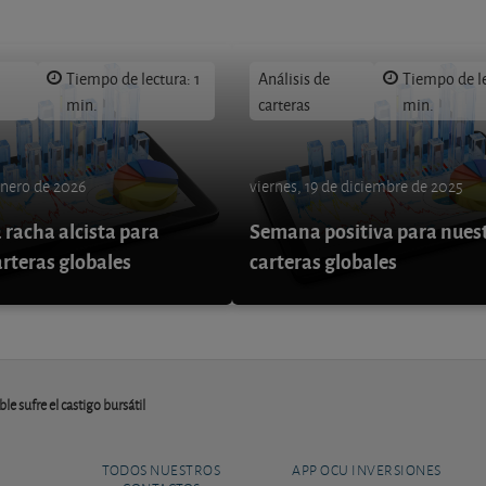
Tiempo de lectura: 1
Análisis de
Tiempo de le
min.
carteras
min.
enero de 2026
viernes, 19 de diciembre de 2025
 racha alcista para
Semana positiva para nues
arteras globales
carteras globales
le sufre el castigo bursátil
TODOS NUESTROS
APP OCU INVERSIONES