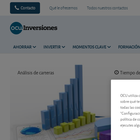
Contacto
Qué le ofrecemos
Todos nuestros contactos
AHORRAR
INVERTIR
MOMENTOS CLAVE
FORMACIÓ
Análisis de carteras
Tiempo de 
OCU utiliza 
sobre qué te
todas las co
"Configuraci
política de 
ejecutes alg