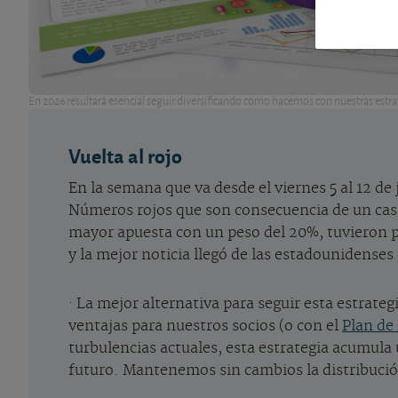
En 2026 resultará esencial seguir diversificando como hacemos con nuestras estra
Vuelta al rojo
En la semana que va desde el viernes 5 al 12 de
Números rojos que son consecuencia de un castig
mayor apuesta con un peso del 20%, tuvieron p
y la mejor noticia llegó de las estadounidenses
· La mejor alternativa para seguir esta estrateg
ventajas para nuestros socios (o con el
Plan de
turbulencias actuales, esta estrategia acumula
futuro. Mantenemos sin cambios la distribución