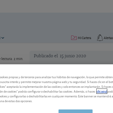
N
Mi Cartera
Alertas
Publicado el
15 junio 2020
lectura: 2 min.
La Cartera Global Flexible suf
cookies propias y de terceros para analizar tus hábitos de navegación, lo que permite obte
 suscita interés y permite mejorar nuestra página web y tu seguridad. Si haces clic en el bo
La caída de los mercados bursátiles pena
okies" aceptarás la implementación de las cookies y solo entonces se implantarán. Si haces c
evolución en la semana.
ón de cookies" podrás configurar o deshabilitar las cookies. Además, si haces
clic aquí
podr
cookies y configurarlas o deshabilitarlas en cualquier momento. Este banner se mantendrá 
una de estas dos opciones.
Metavalor Global
108,82 EUR