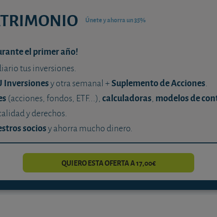
ATRIMONIO
Únete y ahorra un 35%
urante el primer año!
diario tus inversiones.
U Inversiones
Suplemento de Acciones
y otra semanal +
.
es
calculadoras
modelos de con
(acciones, fondos, ETF...),
,
calidad y derechos.
stros socios
y ahorra mucho dinero.
QUIERO ESTA OFERTA A 17,00€