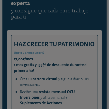
experta
y consigue que cada euro trabaje
para ti
HAZ CRECER TU PATRIMONIO
Únete y ahorra un 35%
17,00€/mes
1 mes gratis y ¡35% de descuento durante el
primer año!
cartera virtual
Crea tu
y sigue a diario tus
inversiones.
revista mensual OCU
Recibe una
Inversiones
y otra semanal +
Suplemento de Acciones
.