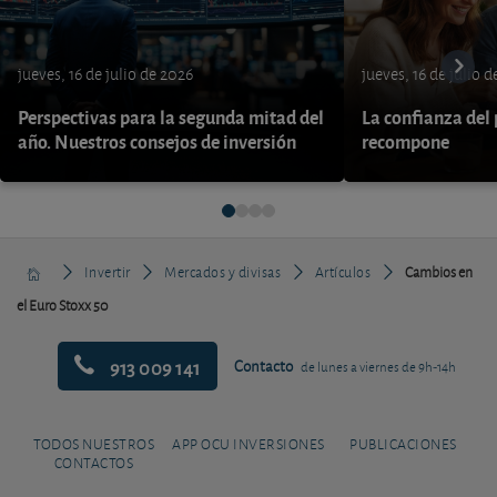
jueves, 16 de julio de 2026
jueves, 16 de julio 
Perspectivas para la segunda mitad del
La confianza del
año. Nuestros consejos de inversión
recompone
Invertir
Mercados y divisas
Artículos
Cambios en
el Euro Stoxx 50
913 009 141
Contacto
de lunes a viernes de 9h-14h
TODOS NUESTROS
APP OCU INVERSIONES
PUBLICACIONES
CONTACTOS