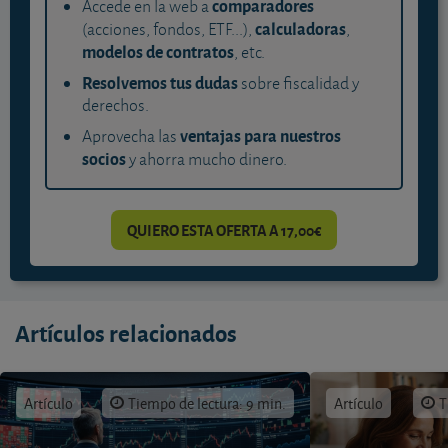
comparadores
Accede en la web a
calculadoras
(acciones, fondos, ETF...),
,
modelos de contratos
, etc.
Resolvemos tus dudas
sobre fiscalidad y
derechos.
ventajas para nuestros
Aprovecha las
socios
y ahorra mucho dinero.
QUIERO ESTA OFERTA A 17,00€
Artículos relacionados
Artículo
Tiempo de lectura: 9 min.
Artículo
T