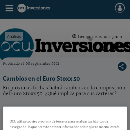
Análisis
Tiempo de lectura: 3 min.
Publicado el
08 septiembre 2021
OCU Inversiones
Cambios en el Euro Stoxx 50
En próximas fechas habrá cambios en la composición
del Euro Stoxx 50. ¿Qué implica para sus carteras?
Posible baile en las cotizaciones
OCU utiliza cookies propias y de terceros para analizar tus hábitos de
A partir del 20 de septiembre la composición del
navegación, lo que permite obtener información sobre qué te suscita interés
Euro Stoxx 50 – índice que muestra la evolución de