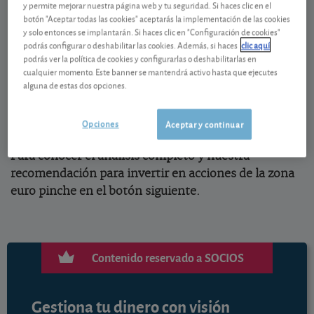
y permite mejorar nuestra página web y tu seguridad. Si haces clic en el
precios de las 50 empresas de mayor capitalización
botón "Aceptar todas las cookies" aceptarás la implementación de las cookies
y solo entonces se implantarán. Si haces clic en "Configuración de cookies"
de la zona euro – sufrirá una remodelación. Saldrán
podrás configurar o deshabilitar las cookies. Además, si haces
clic aquí
del mismo
Amadeus
(conservar) y
Engie
(comprar,
podrás ver la política de cookies y configurarlas o deshabilitarlas en
incluida en nuestra
cartera Experto en acciones
) y
cualquier momento. Este banner se mantendrá activo hasta que ejecutes
alguna de estas dos opciones.
entrarán
BBVA
(conservar) y
Stellantis
(conservar).
Esta decisión no afecta al día a día de cada
compañía. Sí pudiera afectar a sus cotizaciones en
Opciones
Aceptar y continuar
las próximas semanas.
Para conocer el análisis completo y nuestra
recomendación para invertir en acciones de la zona
euro pinche en el botón siguiente.
Contenido reservado a SOCIOS
Gestiona tu dinero con visión