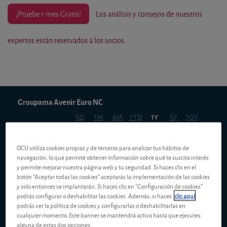
¡Pruebe 1 mes Gratis!
Los análisis y consejos de nuestros
expertos están reservados a los socios.
Groupama Avenir Euro NC
5d
1m
6m
ytd
5y
10y
1y
OCU utiliza cookies propias y de terceros para analizar tus hábitos de
navegación, lo que permite obtener información sobre qué te suscita interés
1900,00 EUR
y permite mejorar nuestra página web y tu seguridad. Si haces clic en el
botón "Aceptar todas las cookies" aceptarás la implementación de las cookies
y solo entonces se implantarán. Si haces clic en "Configuración de cookies"
1800,00 EUR
podrás configurar o deshabilitar las cookies. Además, si haces
clic aquí
podrás ver la política de cookies y configurarlas o deshabilitarlas en
cualquier momento. Este banner se mantendrá activo hasta que ejecutes
alguna de estas dos opciones.