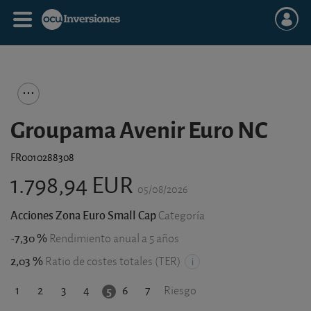
Groupama Avenir Euro NC
FR0010288308
1.798,94 EUR
05/08/2026
Acciones Zona Euro Small Cap
Categoría
-7,30 %
Rendimiento anual a 5 años
2,03 %
Ratio de costes totales (TER)
1
2
3
4
6
7
5
Riesgo