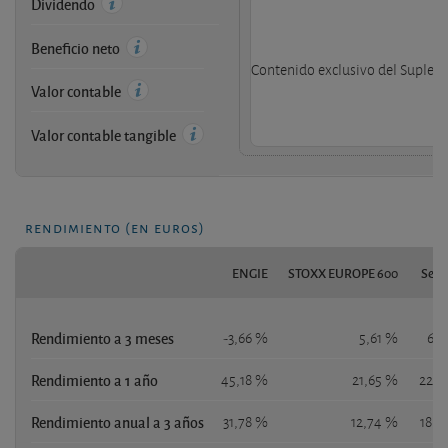
Dividendo
Beneficio neto
Contenido exclusivo del Supleme
Valor contable
Valor contable tangible
rendimiento (en euros)
ENGIE
STOXX EUROPE 600
S&P 
Rendimiento a 3 meses
-3,66 %
5,61 %
6,6
Rendimiento a 1 año
45,18 %
21,65 %
22,4
Rendimiento anual a 3 años
31,78 %
12,74 %
18,0