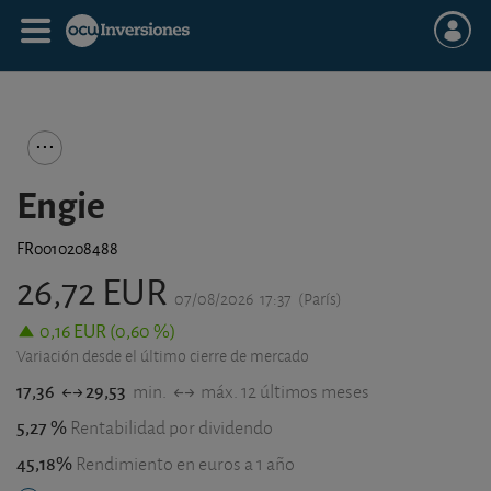
Engie
FR0010208488
26,72 EUR
07/08/2026
17:37
(París)
0,16 EUR (0,60 %)
Variación desde el último cierre de mercado
17,36
29,53
min.
máx. 12 últimos meses
5,27 %
Rentabilidad por dividendo
45,18%
Rendimiento en euros a 1 año