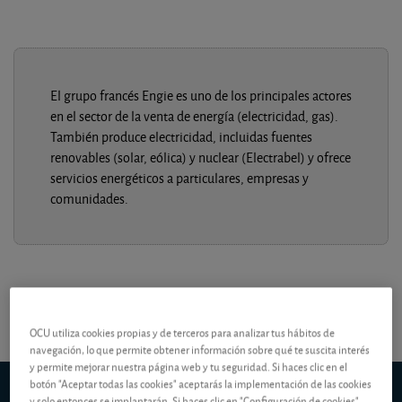
El grupo francés Engie es uno de los principales actores
en el sector de la venta de energía (electricidad, gas).
También produce electricidad, incluidas fuentes
renovables (solar, eólica) y nuclear (Electrabel) y ofrece
servicios energéticos a particulares, empresas y
comunidades.
OCU utiliza cookies propias y de terceros para analizar tus hábitos de
navegación, lo que permite obtener información sobre qué te suscita interés
y permite mejorar nuestra página web y tu seguridad. Si haces clic en el
botón "Aceptar todas las cookies" aceptarás la implementación de las cookies
Engie
(París)
y solo entonces se implantarán. Si haces clic en "Configuración de cookies"