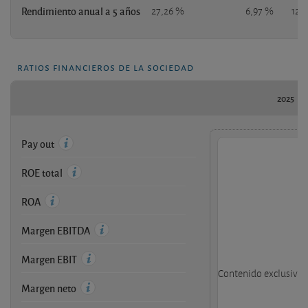
Rendimiento anual a 5 años
27,26 %
6,97 %
12,
ratios financieros de la sociedad
2025
Pay out
ROE total
ROA
Margen EBITDA
Margen EBIT
Contenido exclusivo d
Margen neto