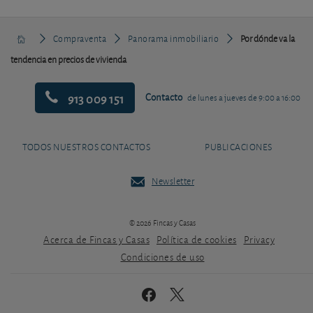
Compraventa
Panorama inmobiliario
Por dónde va la
tendencia en precios de vivienda
913 009 151
Contacto
de lunes a jueves de 9:00 a 16:00
TODOS NUESTROS CONTACTOS
PUBLICACIONES
Newsletter
© 2026 Fincas y Casas
Acerca de Fincas y Casas
Política de cookies
Privacy
Condiciones de uso