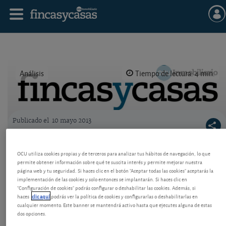
Análisis
Tiempo de lectura: 4 min.
Publicado el
10 mayo 2013
Logo OCU inmobiliario
Por dónde va la tendencia en precios de
OCU utiliza cookies propias y de terceros para analizar tus hábitos de navegación, lo que
vivienda
permite obtener información sobre qué te suscita interés y permite mejorar nuestra
página web y tu seguridad. Si haces clic en el botón "Aceptar todas las cookies" aceptarás la
¿Es suficiente la caída acumulada en el precio de la
implementación de las cookies y solo entonces se implantarán. Si haces clic en
vivienda en España? ¿Cuánto más debe bajar? Vea
"Configuración de cookies" podrás configurar o deshabilitar las cookies. Además, si
qué factores nos parecen esenciales en la evolución
haces
clic aquí
podrás ver la política de cookies y configurarlas o deshabilitarlas en
cualquier momento. Este banner se mantendrá activo hasta que ejecutes alguna de estas
del sector, para no dejarse distraer por
dos opciones.
declaraciones.