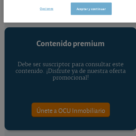
Opciones
Aceptar y continuar
Contenido premium
Debe ser suscriptor para consultar este
contenido. ¡Disfrute ya de nuestra oferta
promocional!
Únete a OCU Inmobiliario