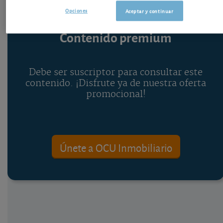
Opciones
Aceptar y continuar
Contenido premium
Debe ser suscriptor para consultar este
contenido. ¡Disfrute ya de nuestra oferta
promocional!
Únete a OCU Inmobiliario