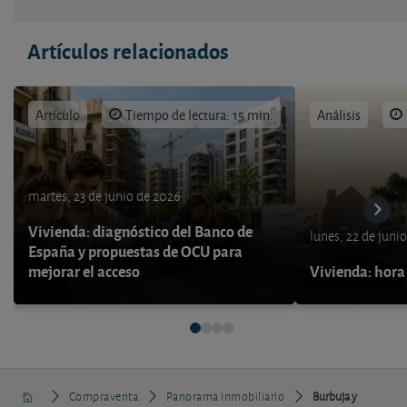
Artículos relacionados
Artículo
Tiempo de lectura: 15 min.
Análisis
martes, 23 de junio de 2026
Vivienda: diagnóstico del Banco de
lunes, 22 de juni
España y propuestas de OCU para
mejorar el acceso
Vivienda: hora
Compraventa
Panorama inmobiliario
Burbuja y