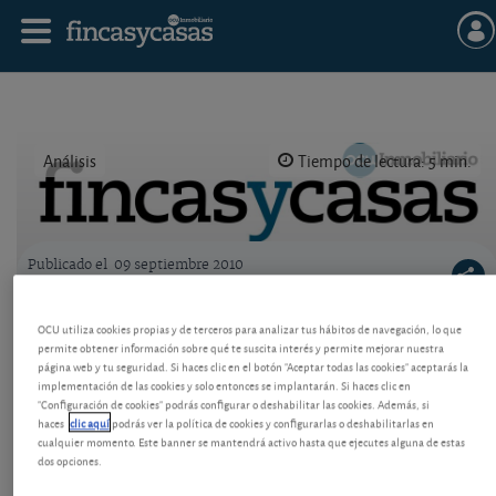
Análisis
Tiempo de lectura: 5 min.
Publicado el
09 septiembre 2010
Logo OCU inmobiliario
Burbuja y estadísticas
OCU utiliza cookies propias y de terceros para analizar tus hábitos de navegación, lo que
permite obtener información sobre qué te suscita interés y permite mejorar nuestra
Ventas, hipotecas, precios... llueven las estadísticas
página web y tu seguridad. Si haces clic en el botón "Aceptar todas las cookies" aceptarás la
sobre vivienda. Claves para no perderse y
implementación de las cookies y solo entonces se implantarán. Si haces clic en
tendencias de fondo. Queda burbuja por desinflar.
"Configuración de cookies" podrás configurar o deshabilitar las cookies. Además, si
haces
clic aquí
podrás ver la política de cookies y configurarlas o deshabilitarlas en
cualquier momento. Este banner se mantendrá activo hasta que ejecutes alguna de estas
dos opciones.