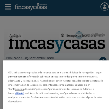
Análisis
Tiempo de lectura: 4 min.
Publicado el
05 septiembre 2008
Logo OCU inmobiliario
Panorama inmobiliario, septiembre 2008
OCU utiliza cookies propias y de terceros para analizar tus hábitos de navegación, lo que
permite obtener información sobre qué te suscita interés y permite mejorar nuestra
El goteo de malos datos da una idea de la crisis del
página web y tu seguridad. Si haces clic en el botón "Aceptar todas las cookies" aceptarás la
sector inmobiliario urbano. La cascada de
implementación de las cookies y solo entonces se implantarán. Si haces clic en
suspensiones de pagos no augura nada bueno. Los
"Configuración de cookies" podrás configurar o deshabilitar las cookies. Además, si
precios deben caer aún más.
haces
clic aquí
podrás ver la política de cookies y configurarlas o deshabilitarlas en
cualquier momento. Este banner se mantendrá activo hasta que ejecutes alguna de estas
dos opciones.