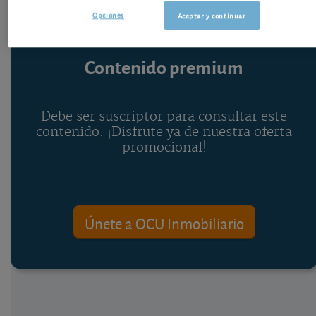
Opciones
Aceptar y continuar
Contenido premium
Debe ser suscriptor para consultar este
contenido. ¡Disfrute ya de nuestra oferta
promocional!
Únete a OCU Inmobiliario