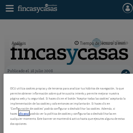
Análisis
Tiempo de lectura: 2 min.
Publicado el
18 julio 2008
Logo OCU inmobiliario
El verdadero valor de los pisos, julio 2008
OCU utiliza cookies propias y de terceros para analizar tus hábitos de navegación, lo que
permite obtener información sobre qué te suscita interés y permite mejorar nuestra
El valor de su piso lo marca el mercado. No se debe
página web y tu seguridad. Si haces clic en el botón "Aceptar todas las cookies" aceptarás la
confundir valor con coste. Son lecciones de la
implementación de las cookies y solo entonces se implantarán. Si haces clic en
economía real, que algunas inmobiliarias no
"Configuración de cookies" podrás configurar o deshabilitar las cookies. Además, si
debieran olvidar.
haces
clic aquí
podrás ver la política de cookies y configurarlas o deshabilitarlas en
cualquier momento. Este banner se mantendrá activo hasta que ejecutes alguna de estas
dos opciones.