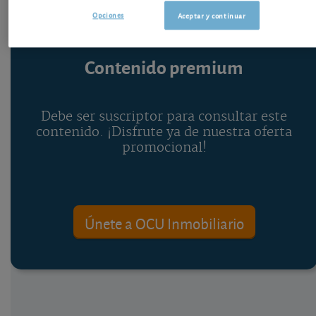
Opciones
Aceptar y continuar
Contenido premium
Debe ser suscriptor para consultar este
contenido. ¡Disfrute ya de nuestra oferta
promocional!
Únete a OCU Inmobiliario