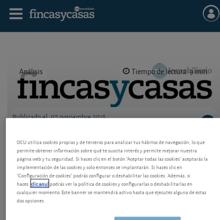
Análisis
Tiempo de lectura: 9 min.
Publicado el
07 noviembre 2018
Logo OCU inmobiliario
Hipoteca: ¿a tipo fijo o variable?
OCU utiliza cookies propias y de terceros para analizar tus hábitos de navegación, lo que
permite obtener información sobre qué te suscita interés y permite mejorar nuestra
Hacemos cálculos para ver qué interesa más, en tres
página web y tu seguridad. Si haces clic en el botón "Aceptar todas las cookies" aceptarás la
implementación de las cookies y solo entonces se implantarán. Si haces clic en
escenarios probables. Los tipos fijos llegan a
"Configuración de cookies" podrás configurar o deshabilitar las cookies. Además, si
interesar en ciertas situaciones.
haces
clic aquí
podrás ver la política de cookies y configurarlas o deshabilitarlas en
cualquier momento. Este banner se mantendrá activo hasta que ejecutes alguna de estas
dos opciones.