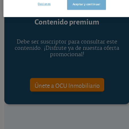
Opciones
Aceptar y continuar
Contenido premium
Debe ser suscriptor para consultar este
contenido. ¡Disfrute ya de nuestra oferta
promocional!
Únete a OCU Inmobiliario