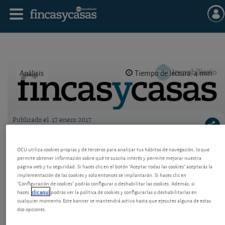
Análisis
Tiempo de lectura: 4 min.
Publicado el
17 enero 2017
Logo OCU inmobiliario
Vicios en la vivienda comprada
OCU utiliza cookies propias y de terceros para analizar tus hábitos de navegación, lo que
permite obtener información sobre qué te suscita interés y permite mejorar nuestra
Si compra vivienda usada compruebe la existencia
página web y tu seguridad. Si haces clic en el botón "Aceptar todas las cookies" aceptarás la
de defectos. Tiene seis meses para reclamar vicios
implementación de las cookies y solo entonces se implantarán. Si haces clic en
ocultos. Pero hay excepciones en defectos más
"Configuración de cookies" podrás configurar o deshabilitar las cookies. Además, si
graves, como las termitas.
haces
clic aquí
podrás ver la política de cookies y configurarlas o deshabilitarlas en
cualquier momento. Este banner se mantendrá activo hasta que ejecutes alguna de estas
dos opciones.