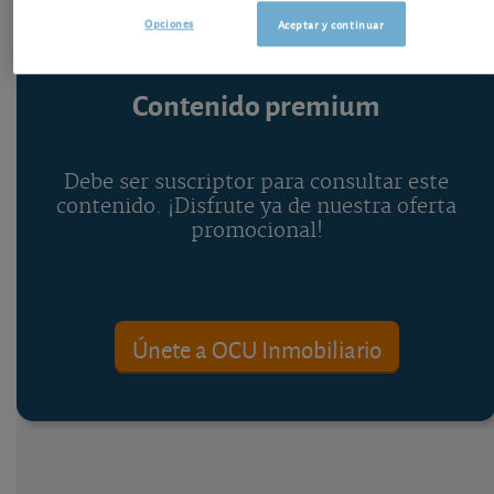
Opciones
Aceptar y continuar
Contenido premium
Debe ser suscriptor para consultar este
contenido. ¡Disfrute ya de nuestra oferta
promocional!
Únete a OCU Inmobiliario