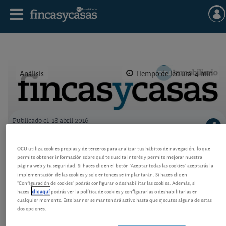
Análisis
Tiempo de lectura: 4 min.
Publicado el
18 abril 2016
Logo OCU inmobiliario
Vender vivienda con inquilino
OCU utiliza cookies propias y de terceros para analizar tus hábitos de navegación, lo que
permite obtener información sobre qué te suscita interés y permite mejorar nuestra
Tener un inquilino puede ser una ventaja a la hora
página web y tu seguridad. Si haces clic en el botón "Aceptar todas las cookies" aceptarás la
de vender una vivienda. Hay precauciones que no
implementación de las cookies y solo entonces se implantarán. Si haces clic en
debe olvidar, antes y durante la venta.
"Configuración de cookies" podrás configurar o deshabilitar las cookies. Además, si
haces
clic aquí
podrás ver la política de cookies y configurarlas o deshabilitarlas en
cualquier momento. Este banner se mantendrá activo hasta que ejecutes alguna de estas
dos opciones.