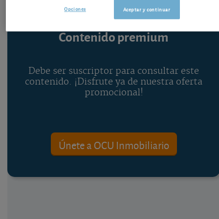
Opciones
Aceptar y continuar
Contenido premium
Debe ser suscriptor para consultar este
contenido. ¡Disfrute ya de nuestra oferta
promocional!
Únete a OCU Inmobiliario