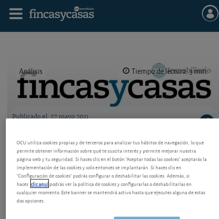
Análisis
Tiempo de lectura: 3 min.
Publicado el
27 mayo 2011
Logo OCU inmobiliario
Venta a plazos con reserva de dominio
OCU utiliza cookies propias y de terceros para analizar tus hábitos de navegación, lo que
permite obtener información sobre qué te suscita interés y permite mejorar nuestra
Opciones para facilitar la venta del inmueble, con
página web y tu seguridad. Si haces clic en el botón "Aceptar todas las cookies" aceptarás la
garantías ante un posible impago.
implementación de las cookies y solo entonces se implantarán. Si haces clic en
"Configuración de cookies" podrás configurar o deshabilitar las cookies. Además, si
haces
clic aquí
podrás ver la política de cookies y configurarlas o deshabilitarlas en
cualquier momento. Este banner se mantendrá activo hasta que ejecutes alguna de estas
dos opciones.