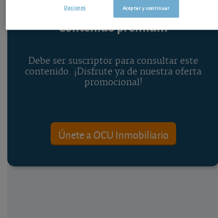
Opciones
Aceptar y continuar
Contenido premium
Debe ser suscriptor para consultar este
contenido. ¡Disfrute ya de nuestra oferta
promocional!
Únete a OCU Inmobiliario