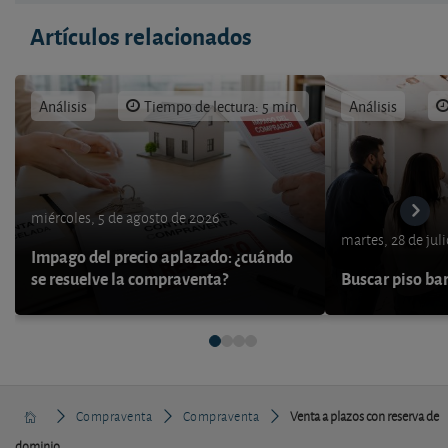
Artículos relacionados
Análisis
Tiempo de lectura: 5 min.
Análisis
miércoles, 5 de agosto de 2026
martes, 28 de jul
Impago del precio aplazado: ¿cuándo
se resuelve la compraventa?
Buscar piso bar
Compraventa
Compraventa
Venta a plazos con reserva de
dominio