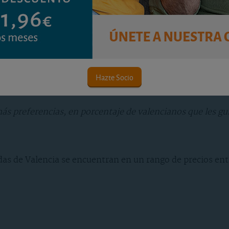
Hazte Socio
s preferencias, en porcentaje de valencianos que les gusta
das de Valencia se encuentran en un rango de precios ent