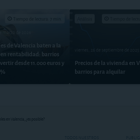
Tiempo de lectura: 7 min.
Análisis
Tiempo de lectu
de marzo de 2026
es de Valencia baten a la
viernes, 26 de septiembre de 2025
en rentabilidad: barrios
ertir desde 11.000 euros y
Precios de la vivienda en V
 7%
barrios para alquilar
les en Valencia, ¿es posible?
TODOS NUESTROS
PUBLIC