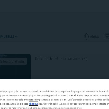
INMUEBLES
Alertas
Publicado el
21 marzo 2023
e lectura: 6 min.
okies propias y de terceros para analizar tus hábitos de navegación, lo que permite obtener informació
 y permite mejorar nuestra página web y tu seguridad. Si haces clic en el botón "Aceptar todas las cookie
 de las cookies y solo entonces se implantarán. Si haces clic en "Configuración de cookies" podrás confi
s cookies. Además, si haces
clic aquí
podrás ver la política de cookies y configurarlas o deshabilitarlas e
banner se mantendrá activo hasta que ejecutes alguna de estas dos opciones.