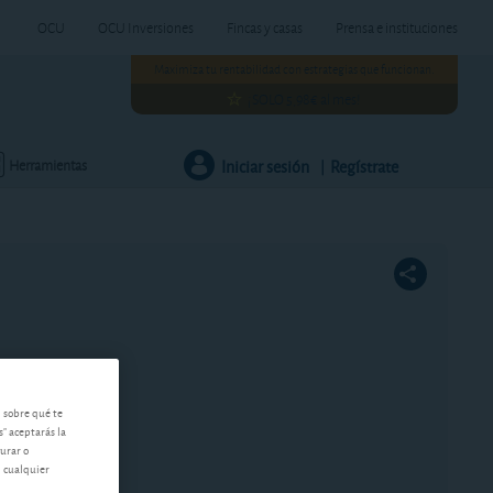
OCU
OCU Inversiones
Fincas y casas
Prensa e instituciones
Maximiza tu rentabilidad con estrategias que funcionan.
¡SOLO 5,98€ al mes!
Iniciar sesión
Regístrate
Herramientas
|
n sobre qué te
s" aceptarás la
gurar o
n cualquier