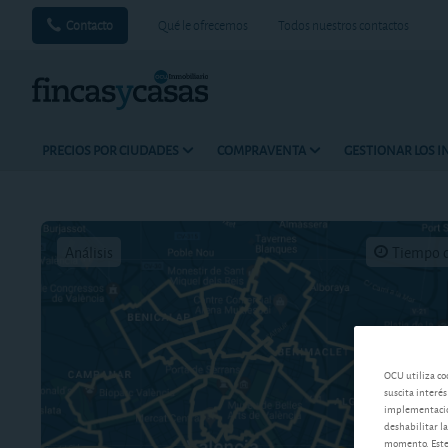
Contacto
Qué le ofrecemos
Todos nuestros contactos
PRECIOS POR CIUDADES
COMPRAVENTA
GESTIONAR LOS 
Análisis
Tiempo d
OCU utiliza co
suscita interés
implementación
deshabilitar la
momento. Este 