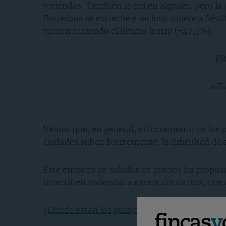
viviendas. También lo era en alquiler, pero la
Barcelona se estreche e incluso supere a Sevil
vienen teniendo el último lustro (+47,7%).
PR
Vemos que, en general, el incremento de los p
ciudades suben fuertemente, la dificultad de a
Este entorno de subidas de precios ha propici
invertir en viviendas a excepción de una, que
¿Dónde están los garajes más baratos de Vale