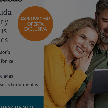
?
en un unifamiliar. Los distritos favoritos para vivir por p
loración de la seguridad (5,6/10, la mayor de la ciudad).
vas. El atractivo de estos distritos hace que los barrios 
e sitúa 3 entre los 5 más caros. Por otro lado, las zonas 
e valencianos a la hora de vivir: el primero recibe sola
sta, junto con Benicalap (31% de votos a favor).
ZONAS PREFERIDAS PARA VIVIR EN VALENCIA