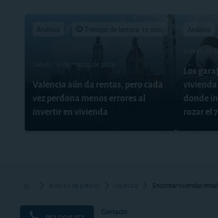
Análisis
Tiempo de lectura: 12 min.
Análisis
jueves, 19 
jueves, 19 de marzo de 2026
Los garaj
Valencia aún da rentas, pero cada
vivienda 
vez perdona menos errores al
donde inv
invertir en vivienda
rozar el
Análisis de precios
Valencia
Encontrar viviendas rentab
Contacto
913 009 151