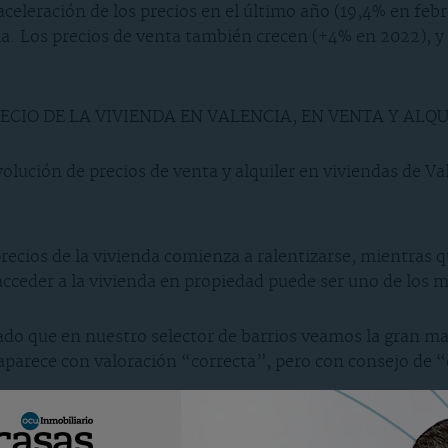
 aceleración de los precios en el último año (19,4% en fe
la. Los precios de venta también crecen (+4% en 2022), y 
ECIO DE LA VIVIENDA EN VALENCIA, EN VENTA Y ALQ
recios de la vivienda comienza a ralentizarse, mientras q
cceder a la vivienda en propiedad puede ser uno de los m
ado que en nuestro selector de barrios veamos la gran may
 aparece con valoración “correcta”, pero con consejo de 
ncia?