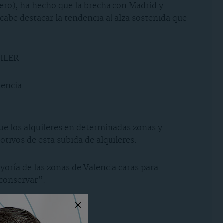
brero), ha hecho que la brecha con Madrid y
cabe destacar la tendencia al alza sostenida que
UILER
ue los alquileres en determinadas zonas y
otivos de esta subida de alquileres.
oría de las zonas de Valencia caras para
“conservar”.