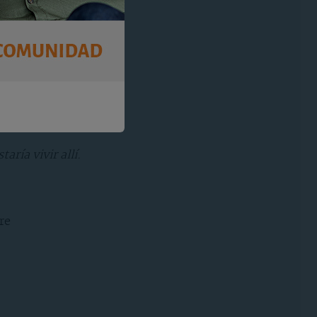
ría vivir allí.
re