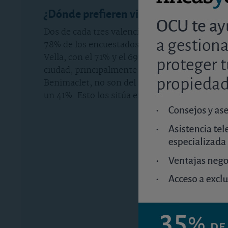
¿Dónde prefieren vivir los valencianos
Dos de cada tres valencianos preferirían vivir 
78% de los encuestados y que destaca en la va
Vella, con el 71% y el 69% de respuestas positi
ciudad, principalmente los de Ciutat Vella, qu
Benimaclet, no son del agrado de una mayoría d
un 41%. Esto los sitúa en la parte baja de la li