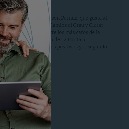
arte de los valencianos son Patraix, que gusta al
 Después se encuentran Camins al Grau y Ciutat
que los forman estén entre los más caros de la
de expansión como Barrio de La Punta o
mente el 30% de los votos positivos y el segundo