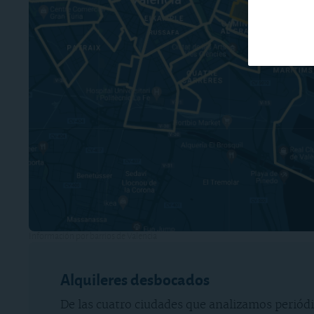
Información por barrios de Valencia
Alquileres desbocados
De las cuatro ciudades que analizamos periód