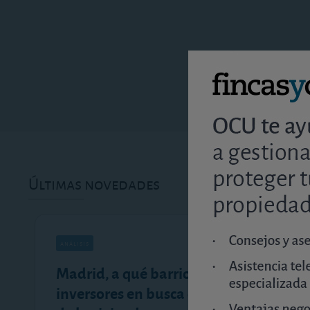
Últimas novedades
análisis
Madrid, a qué barrios van los
inversores en busca de rentabilidad