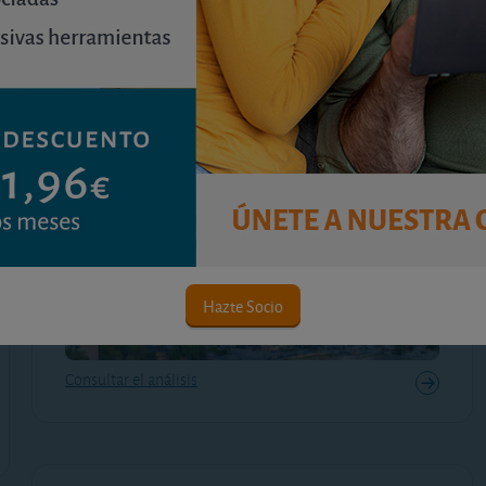
lunes, 13 de julio de 2026
Palomeras Bajas lidera el ranking con un 6,6%
de rentabilidad anual estimada y varios barrios
todavía superan el 5%, pese al encarecimiento
de los precios de venta.
Hazte Socio
Consultar el análisis