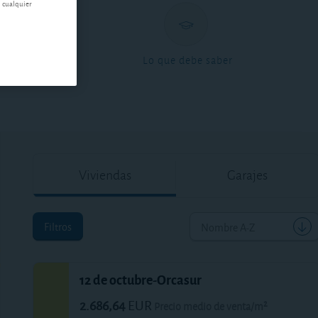
n cualquier
ntas
Lo que debe saber
Viviendas
Garajes
Filtros
Nombre A-Z
12 de octubre-Orcasur
2.686,64
EUR
Precio medio de venta/m²