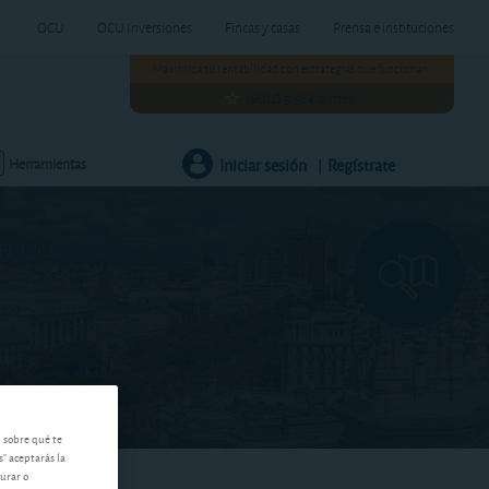
OCU
OCU Inversiones
Fincas y casas
Prensa e instituciones
Maximiza tu rentabilidad con estrategias que funcionan.
¡SOLO 5,98€ al mes!
Iniciar sesión
Regístrate
Herramientas
|
mpárelos
n sobre qué te
s" aceptarás la
gurar o