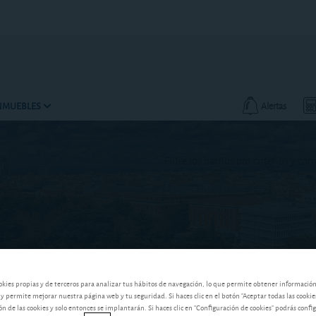
INMUEBLES
Alertas
Filtre los barrios por criterios y co
Explore los barrios
okies propias y de terceros para analizar tus hábitos de navegación, lo que permite obtener informació
 y permite mejorar nuestra página web y tu seguridad. Si haces clic en el botón "Aceptar todas las cookie
 de las cookies y solo entonces se implantarán. Si haces clic en "Configuración de cookies" podrás confi