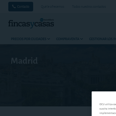
Contacto
Qué le ofrecemos
Todos nuestros contactos
PRECIOS POR CIUDADES
COMPRAVENTA
GESTIONAR LOS 
Madrid
OCU utiliza co
suscita interés
implementación