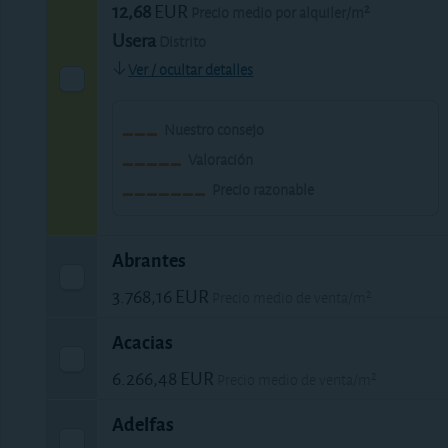
12,68
EUR
Precio medio por alquiler/m²
Usera
Distrito
Ver / ocultar detalles
Nuestro consejo
Valoración
Precio razonable
Abrantes
3.768,16
EUR
Precio medio de venta/m²
13,67
EUR
Precio medio por alquiler/m²
Acacias
Carabanchel
Distrito
6.266,48
EUR
Precio medio de venta/m²
Ver / ocultar detalles
18,89
EUR
Precio medio por alquiler/m²
Adelfas
Arganzuela
Distrito
Nuestro consejo