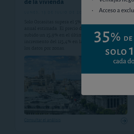
de la vivienda
lunes, 13 de julio de 2026
Solo Orcasitas supera el 5% de rentabilidad
anual estimada. El precio de la vivienda ha
subido un 15,9% en el último año y acumula un
incremento del 115,4% en la última década. Vea
los datos por zonas.
Consultar el análisis