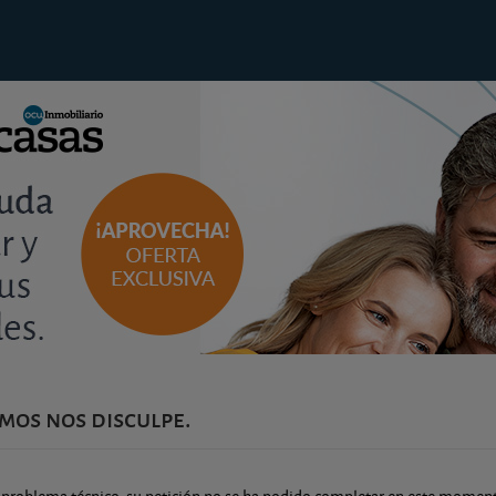
análisis
mos nos disculpe.
¿Busca garaje? Precios y
rentabilidad por barrios en Madrid
 problema técnico, su petición no se ha podido completar en este momen