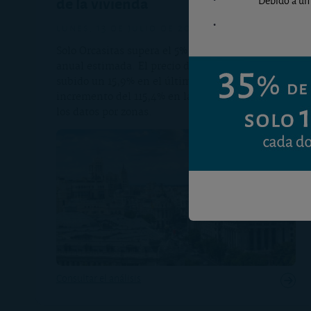
de la vivienda
lunes, 13 de julio de 2026
Solo Orcasitas supera el 5% de rentabilidad
anual estimada. El precio de la vivienda ha
subido un 15,9% en el último año y acumula un
incremento del 115,4% en la última década. Vea
los datos por zonas.
Consultar el análisis