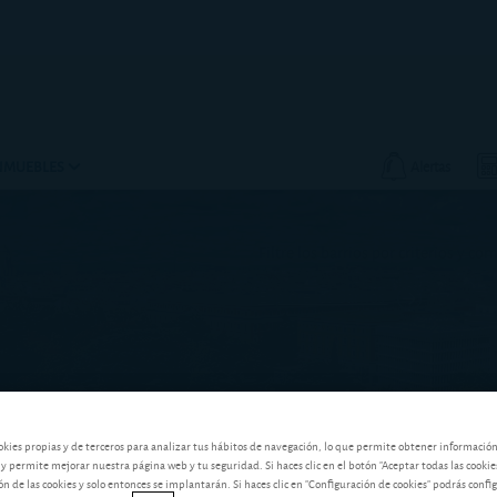
INMUEBLES
Alertas
Filtre los barrios por criterios y co
Explore los barrios
okies propias y de terceros para analizar tus hábitos de navegación, lo que permite obtener informació
 y permite mejorar nuestra página web y tu seguridad. Si haces clic en el botón "Aceptar todas las cookie
 de las cookies y solo entonces se implantarán. Si haces clic en "Configuración de cookies" podrás confi