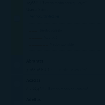
12,68
EUR
Precio medio por alquiler/m²
Usera
Distrito
Ver / ocultar detalles
Nuestro consejo
Valoración
Precio razonable
Abrantes
3.768,16
EUR
Precio medio de venta/m²
13,67
EUR
Precio medio por alquiler/m²
Acacias
Carabanchel
Distrito
6.266,48
EUR
Precio medio de venta/m²
Ver / ocultar detalles
18,89
EUR
Precio medio por alquiler/m²
Adelfas
Arganzuela
Distrito
Nuestro consejo