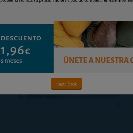
lunes, 13 de julio de 2026
Palomeras Bajas lidera el ranking con un 6,6%
de rentabilidad anual estimada y varios barrios
todavía superan el 5%, pese al encarecimiento
de los precios de venta.
Hazte Socio
Consultar el análisis