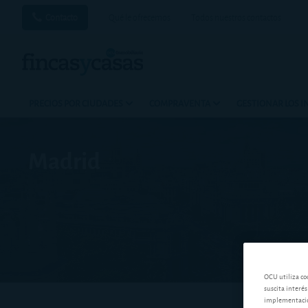
Contacto
Qué le ofrecemos
Todos nuestros contactos
PRECIOS POR CIUDADES
COMPRAVENTA
GESTIONAR LOS 
Madrid
OCU utiliza co
suscita interés
implementación