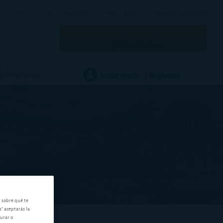
OCU
OCU Inversiones
Fincas y casas
Prensa e instituciones
Maximiza tu rentabilidad con estrategias que funcionan.
¡SOLO 5,98€ al mes!
Iniciar sesión
Regístrate
Herramientas
|
mpárelos
n sobre qué te
s" aceptarás la
gurar o