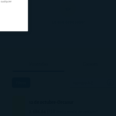
n cualquier
ntas
Lo que debe saber
Viviendas
Garajes
Filtros
Nombre A-Z
12 de octubre-Orcasur
2.686,64
EUR
Precio medio de venta/m²