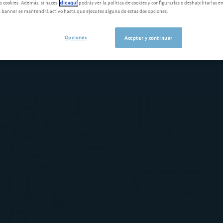
s cookies. Además, si haces
clic aquí
podrás ver la política de cookies y configurarlas o deshabilitarlas e
banner se mantendrá activo hasta que ejecutes alguna de estas dos opciones.
Opciones
Aceptar y continuar
Últimas novedades
Nuestras herramie