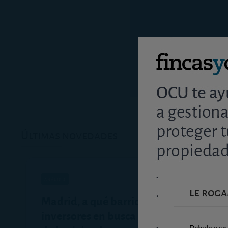
Últimas novedades
análisis
le roga
Madrid, a qué barrios van los
inversores en busca de rentabilidad
Debido a un