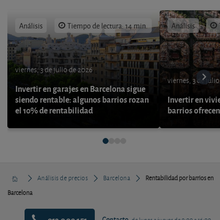
Análisis
Tiempo de lectura: 14 min.
Análisis
viernes, 3 de julio de 2026
viernes, 3 de juli
Invertir en garajes en Barcelona sigue
siendo rentable: algunos barrios rozan
Invertir en viv
el 10% de rentabilidad
barrios ofrece
Análisis de precios
Barcelona
Rentabilidad por barrios en
Barcelona
913 009 151
Contacto
de lunes a jueves de 9:00 a 16:00