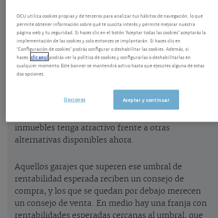
El selector de barrios de Fincas y casas recoge en
OCU utiliza cookies propias y de terceros para analizar tus hábitos de navegación, lo que
permite obtener información sobre qué te suscita interés y permite mejorar nuestra
diciembre de 2020 los precios de venta y alquiler
página web y tu seguridad. Si haces clic en el botón "Aceptar todas las cookies" aceptarás la
de 54 zonas en la ciudad de Barcelona.
implementación de las cookies y solo entonces se implantarán. Si haces clic en
"Configuración de cookies" podrás configurar o deshabilitar las cookies. Además, si
haces
clic aquí
podrás ver la política de cookies y configurarlas o deshabilitarlas en
cualquier momento. Este banner se mantendrá activo hasta que ejecutes alguna de estas
Para cada zona se calcula la rentabilidad anual
dos opciones.
esperada por alquileres, neta antes de impuestos.
Dicha rentabilidad se compara con el umbral
Opciones
Aceptar y continuar
mínimo de rentabilidad que nosotros estimamos
esperable para que una inversión en este tipo de
inmuebles tenga atractivo frente a otras
alternativas disponibles ahora.
Aquellos garajes que superen ese umbral de
rentabilidad esperada reciben un consejo de
compra, y los que se quedan por debajo merecen
un consejo de venta. En medio hay una franja con
rentabilidades esperadas cercanas al umbral, que