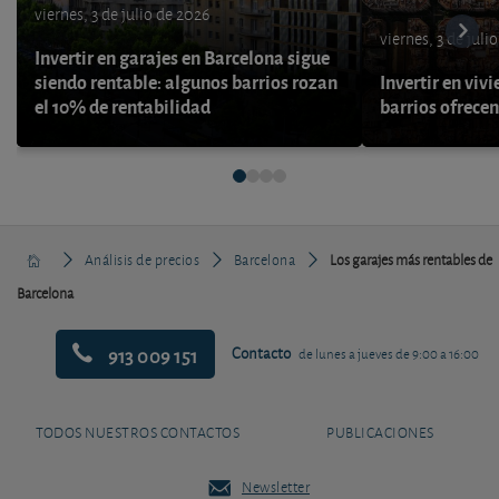
viernes, 3 de julio de 2026
viernes, 3 de juli
Invertir en garajes en Barcelona sigue
siendo rentable: algunos barrios rozan
Invertir en viv
el 10% de rentabilidad
barrios ofrece
Análisis de precios
Barcelona
Los garajes más rentables de
Barcelona
913 009 151
Contacto
de lunes a jueves de 9:00 a 16:00
TODOS NUESTROS CONTACTOS
PUBLICACIONES
Newsletter