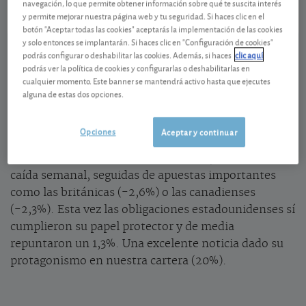
navegación, lo que permite obtener información sobre qué te suscita interés
y permite mejorar nuestra página web y tu seguridad. Si haces clic en el
Ver detalladamente
botón "Aceptar todas las cookies" aceptarás la implementación de las cookies
y solo entonces se implantarán. Si haces clic en "Configuración de cookies"
podrás configurar o deshabilitar las cookies. Además, si haces
clic aquí
Mercados de acciones a la baja
podrás ver la política de cookies y configurarlas o deshabilitarlas en
cualquier momento. Este banner se mantendrá activo hasta que ejecutes
En la semana que va desde el viernes 28 de agosto al
alguna de estas dos opciones.
4 de septiembre nuestra
Cartera Global
Flexible
cedió un 0,8%. La parte de obligaciones
Opciones
Aceptar y continuar
contuvo la caída generalizada de las bolsas, pero no
fue suficiente. Las acciones rusas (-3,6%) lideran la
caída semanal, seguidas de apuestas importantes
como las británicas (-2,6%) o las canadienses
(-2,3%). Esta vez las obligaciones estadounidenses sí
cumplieron su papel protector y de media
repuntaron un 1,3%. Una excelente noticia dado su
protagonismo en nuestra cartera (20%).