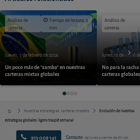
Análisis de
Tiempo de lectura: 5
Análisis de
carteras
min.
carteras
jueves, 5 de febrero de 2026
lunes, 12 de enero 
Un poco más de "samba" en nuestras
No para la racha 
carteras mixtas globales
carteras globales
Nuestras estrategias: carteras modelo
Evolución de nuestras
estrategias globales: ligero traspié semanal
913 009 141
Contacto
de lunes a viernes de 9h-14h