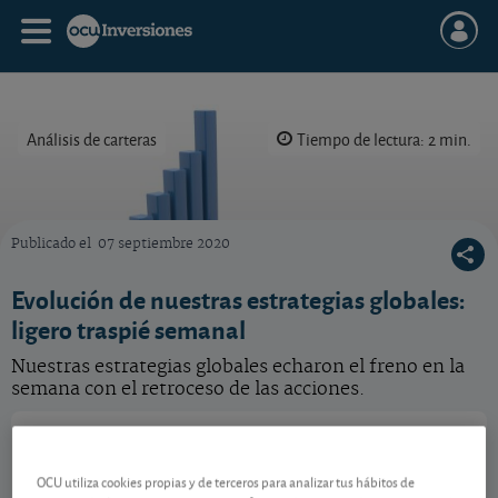
Análisis de carteras
Tiempo de lectura: 2 min.
Publicado el
07 septiembre 2020
En 2026 resultará esencial seguir diversificando como hacemos con nuestras estrategias 
Evolución de nuestras estrategias globales:
ligero traspié semanal
Nuestras estrategias globales echaron el freno en la
semana con el retroceso de las acciones.
Metavalor Global
109,10 EUR
ES0162741005
OCU utiliza cookies propias y de terceros para analizar tus hábitos de
0,6416 EUR (0,59 %)
05/08/2026 Mixtos Globales Flexibles