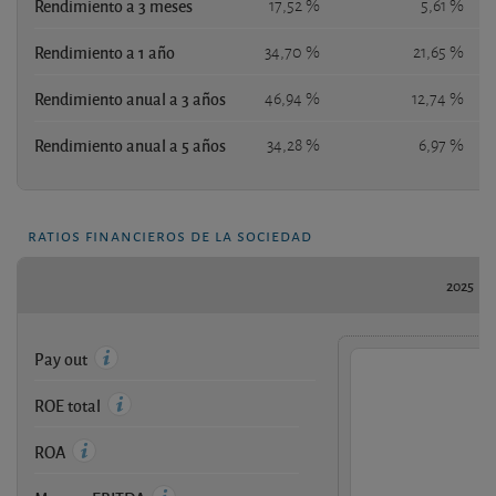
Rendimiento a 3 meses
17,52 %
5,61 %
Rendimiento a 1 año
34,70 %
21,65 %
2
Rendimiento anual a 3 años
46,94 %
12,74 %
1
Rendimiento anual a 5 años
34,28 %
6,97 %
ratios financieros de la sociedad
2025
Pay out
ROE total
ROA