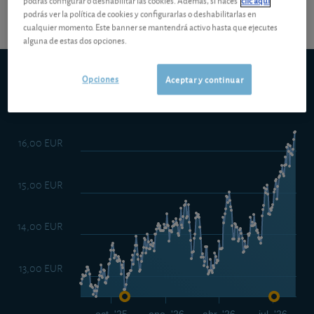
podrás configurar o deshabilitar las cookies. Además, si haces
clic aquí
podrás ver la política de cookies y configurarlas o deshabilitarlas en
cualquier momento. Este banner se mantendrá activo hasta que ejecutes
alguna de estas dos opciones.
Bankinter
(Madrid)
Opciones
Aceptar y continuar
5d
1m
6m
ytd
5y
10y
1y
16,00 EUR
15,00 EUR
14,00 EUR
13,00 EUR