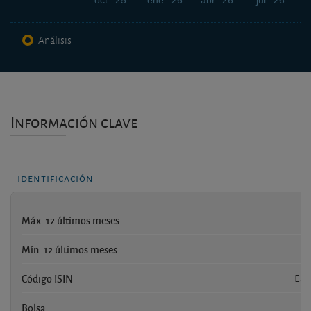
oct. '25
ene. '26
abr. '26
jul. '26
Análisis
Información clave
identificación
Máx. 12 últimos meses
1
Mín. 12 últimos meses
Código ISIN
ES0
Bolsa