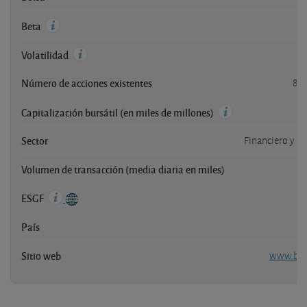
Beta
Volatilidad
Número de acciones existentes
898
1
Capitalización bursátil (en miles de millones)
Sector
Financiero y a
Volumen de transacción (media diaria en miles)
2
ESGF
País
Sitio web
www.bank