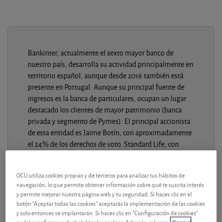
Bankinter, actualmente el sexto mayor banco de
nuestro país, desarrolla su actividad principalmente en
territorio español, aunque desde 2016 también está
presente en Portugal. Aunque su principal fuente de
ingresos es la banca de particulares, ocupan un lugar
destacado los clientes de mayor patrimonio (banca
privada y segmento de Pymes). El principal accionista
de esta entidad es Jaime Botín, con aproximadamente
el 24% de los derechos de voto. Standard Life, con
cerca del 10%, y BlackRock (en torno al 3%) son los
otros accionistas significativos.
OCU utiliza cookies propias y de terceros para analizar tus hábitos de
navegación, lo que permite obtener información sobre qué te suscita interés
y permite mejorar nuestra página web y tu seguridad. Si haces clic en el
botón "Aceptar todas las cookies" aceptarás la implementación de las cookies
y solo entonces se implantarán. Si haces clic en "Configuración de cookies"