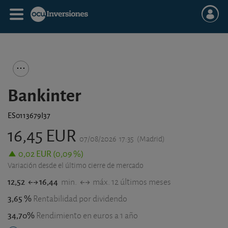
Bankinter
ES0113679I37
16,45 EUR
07/08/2026
17:35
(Madrid)
0,02 EUR (0,09 %)
Variación desde el último cierre de mercado
12,52
16,44
min.
máx. 12 últimos meses
3,65 %
Rentabilidad por dividendo
34,70%
Rendimiento en euros a 1 año