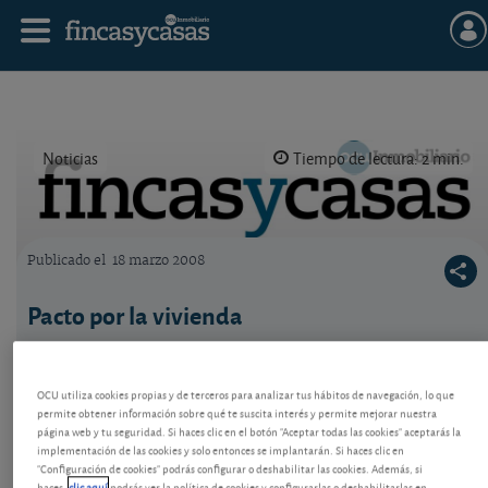
Noticias
Tiempo de lectura: 2 min.
Publicado el
18 marzo 2008
Logo OCU inmobiliario
Pacto por la vivienda
Basta de discursos y de parches. La vivienda merece
un consenso entre responsables políticos de todos
OCU utiliza cookies propias y de terceros para analizar tus hábitos de navegación, lo que
los niveles. ¿Seremos capaces?
permite obtener información sobre qué te suscita interés y permite mejorar nuestra
página web y tu seguridad. Si haces clic en el botón "Aceptar todas las cookies" aceptarás la
implementación de las cookies y solo entonces se implantarán. Si haces clic en
"Configuración de cookies" podrás configurar o deshabilitar las cookies. Además, si
haces
clic aquí
podrás ver la política de cookies y configurarlas o deshabilitarlas en