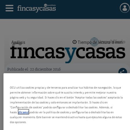
Análisis
Tiempo de lectura: 8 min.
Publicado el
22 diciembre 2016
Logo OCU inmobiliario
Cómo reducir el coste del seguro de la
OCU utiliza cookies propias y de terceros para analizar tus hábitos de navegación, lo que
hipoteca
permite obtener información sobre qué te suscita interés y permite mejorar nuestra
página web y tu seguridad. Si haces clic en el botón "Aceptar todas las cookies" aceptarás la
¿Cuánto dinero supone una rebaja en el diferencial
implementación de las cookies y solo entonces se implantarán. Si haces clic en
de la hipoteca? ¿Compensa pagar el seguro que me
"Configuración de cookies" podrás configurar o deshabilitar las cookies. Además, si
haces
clic aquí
podrás ver la política de cookies y configurarlas o deshabilitarlas en
ofrecen a cambio? Hacemos cálculos y le decimos
cualquier momento. Este banner se mantendrá activo hasta que ejecutes alguna de estas
cómo actuar.
dos opciones.