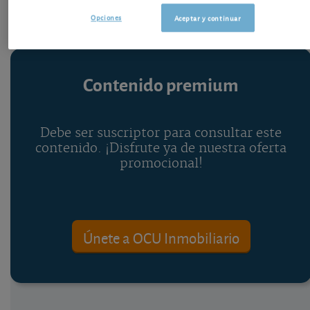
Opciones
Aceptar y continuar
Contenido premium
Debe ser suscriptor para consultar este
contenido. ¡Disfrute ya de nuestra oferta
promocional!
Únete a OCU Inmobiliario