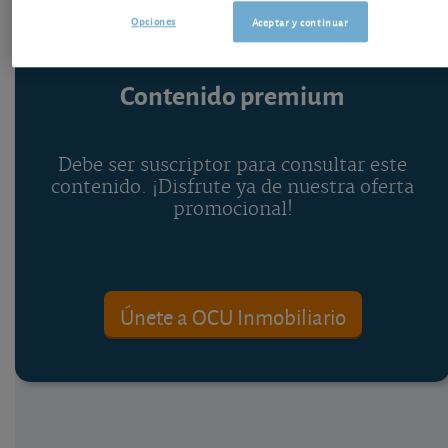
Opciones
Aceptar y continuar
Contenido premium
Debe ser suscriptor para consultar este
contenido. ¡Disfrute ya de nuestra oferta
promocional!
Únete a OCU Inmobiliario