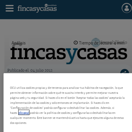
Análisis
Tiempo de lectura: 4 min.
Publicado el
04 julio 2012
Logo OCU inmobiliario
Euribor, LIBOR... ¿se pueden manipular?
OCU utiliza cookies propias y de terceros para analizar tus hábitos de navegación, lo que
permite obtener información sobre qué te suscita interés y permite mejorar nuestra
El caso de Barclays con el tipo londinense desata las
página web y tu seguridad. Si haces clic en el botón "Aceptar todas las cookies" aceptarás la
alarmas en Bruselas. La Comisión Europea ya
implementación de las cookies y solo entonces se implantarán. Si haces clic en
investiga si puede haber sucedido algo parecido con
"Configuración de cookies" podrás configurar o deshabilitar las cookies. Además, si
el Euribor.
haces
clic aquí
podrás ver la política de cookies y configurarlas o deshabilitarlas en
cualquier momento. Este banner se mantendrá activo hasta que ejecutes alguna de estas
dos opciones.