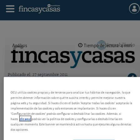
Análisis
Tiempo de lectura: 4 min.
Publicado el
27 septiembre 2011
Logo OCU inmobiliario
Hipotecas: cambios en los índices de
OCU utiliza cookies propias y de terceros para analizar tus hábitos de navegación, lo que
referencia
permite obtener información sobre qué te suscita interés y permite mejorar nuestra
página web y tu seguridad. Si haces clic en el botón "Aceptar todas las cookies" aceptarás la
implementación de las cookies y solo entonces se implantarán. Si haces clic en
Una Orden ministerial en fase de aprobación puede
"Configuración de cookies" podrás configurar o deshabilitar las cookies. Además, si
afectar a los intereses de los consumidores.
haces
clic aquí
podrás ver la política de cookies y configurarlas o deshabilitarlas en
cualquier momento. Este banner se mantendrá activo hasta que ejecutes alguna de estas
dos opciones.