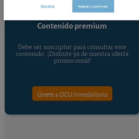
Opciones
Aceptar y continuar
Contenido premium
Debe ser suscriptor para consultar este
contenido. ¡Disfrute ya de nuestra oferta
promocional!
Únete a OCU Inmobiliario